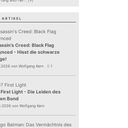
tung also fair
...
[+]
 ARTIKEL
ssin's Creed: Black Flag
nced - Hisst die schwarze
ge!
7.2026
von Wolfgang Kern
1
First Light - Die Leiden des
gen Bond
6.2026
von Wolfgang Kern