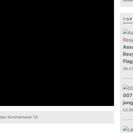
Bewer
TOP
Assa
Resy
Flag
08.0
007 
jun
03.0
den Kommentaren (0)