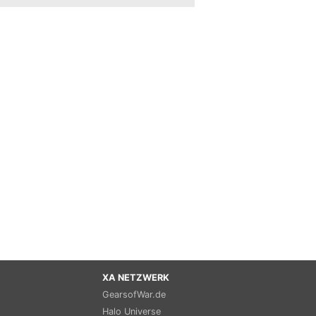
XA NETZWERK
GearsofWar.de
Halo Universe