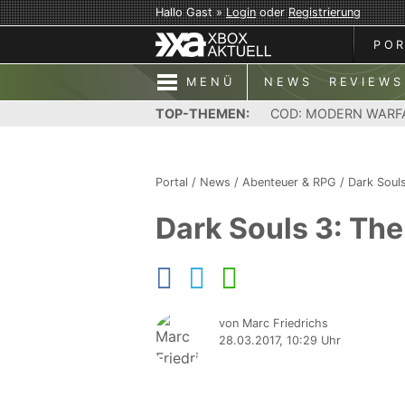
Hallo Gast »
Login
oder
Registrierung
PO
MENÜ
NEWS
REVIEWS
TOP-THEMEN:
COD: MODERN WARF
Portal
/
News
/
Abenteuer & RPG
/
Dark Soul
Dark Souls 3: The 
von Marc Friedrichs
28.03.2017, 10:29 Uhr