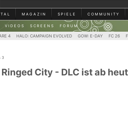
RTAL
MAGAZIN
SPIELE
COMMUNITY
VIDEOS
SCREENS
FORUM
ARE 4
HALO: CAMPAIGN EVOLVED
GOW: E-DAY
FC 26
s 3
Ringed City - DLC ist ab heut