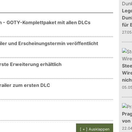
Leg
Dunk
on - GOTY-Komplettpaket mit allen DLCs
für 
27.0
ailer und Erscheinungstermin veröffentlicht
rste Erweiterung erhältlich
Stee
Wire
nich
Trailer zum ersten DLC
05.0
Prag
von
22.0
[ + ] Ausklappen