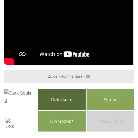
Zu den Kommentaren (0)
Detailseite
Forum
Am
a
z
o
n*
Xbox
Store