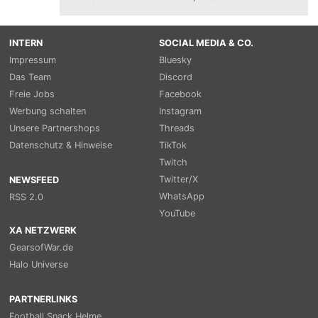
INTERN
SOCIAL MEDIA & CO.
Impressum
Bluesky
Das Team
Discord
Freie Jobs
Facebook
Werbung schalten
Instagram
Unsere Partnershops
Threads
Datenschutz & Hinweise
TikTok
Twitch
Twitter/X
NEWSFEED
WhatsApp
RSS 2.0
YouTube
XA NETZWERK
GearsofWar.de
Halo Universe
PARTNERLINKS
Football Snack Helme