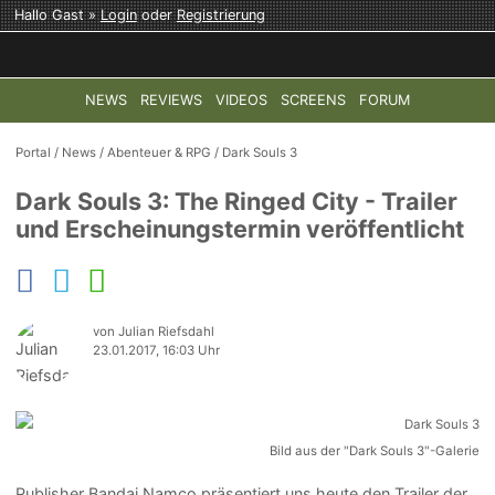
Hallo Gast »
Login
oder
Registrierung
NEWS
REVIEWS
VIDEOS
SCREENS
FORUM
TOP-THEMEN:
COD: MODERN WARFARE 4
HALO: CAMPAI
Portal
/
News
/
Abenteuer & RPG
/
Dark Souls 3
Dark Souls 3: The Ringed City - Trailer
und Erscheinungstermin veröffentlicht
von Julian Riefsdahl
23.01.2017, 16:03 Uhr
Bild aus der "Dark Souls 3"-Galerie
Publisher Bandai Namco präsentiert uns heute den Trailer der