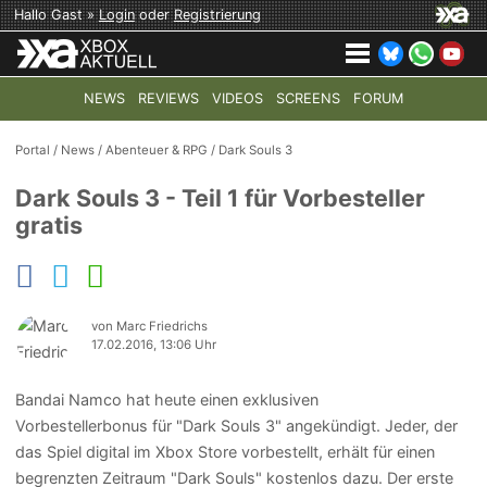
Hallo Gast »
Login
oder
Registrierung
NEWS
REVIEWS
VIDEOS
SCREENS
FORUM
TOP-THEMEN:
COD: MODERN WARFARE 4
HALO: CAMPAI
Portal
/
News
/
Abenteuer & RPG
/
Dark Souls 3
Dark Souls 3 - Teil 1 für Vorbesteller
gratis
von Marc Friedrichs
17.02.2016, 13:06 Uhr
Bandai Namco hat heute einen exklusiven
Vorbestellerbonus für "Dark Souls 3" angekündigt. Jeder, der
das Spiel digital im Xbox Store vorbestellt, erhält für einen
begrenzten Zeitraum "Dark Souls" kostenlos dazu. Der erste