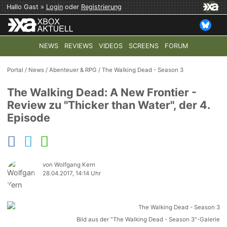
Hallo Gast »
Login
oder
Registrierung
NEWS
REVIEWS
VIDEOS
SCREENS
FORUM
TOP-THEMEN:
COD: MODERN WARFARE 4
HALO: CAMPAI
Portal
/
News
/
Abenteuer & RPG
/
The Walking Dead - Season 3
The Walking Dead: A New Frontier -
Review zu "Thicker than Water", der 4.
Episode
von Wolfgang Kern
28.04.2017, 14:14 Uhr
Bild aus der "The Walking Dead - Season 3"-Galerie