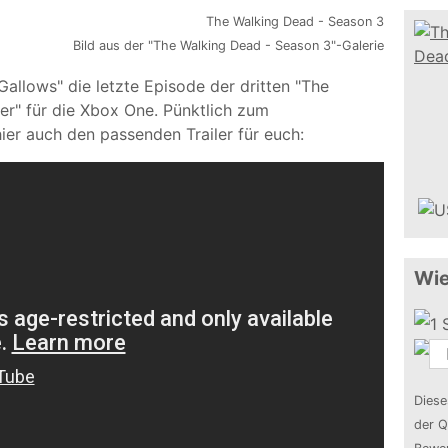
Bild aus der "The Walking Dead - Season 3"-Galerie
allows" die letzte Episode der dritten "The
er" für die Xbox One. Pünktlich zum
er auch den passenden Trailer für euch:
Wie
Diese
der Q