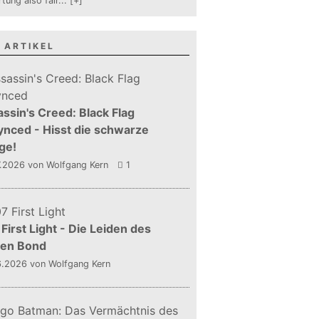
tung also fair
...
[+]
 ARTIKEL
ssin's Creed: Black Flag
nced - Hisst die schwarze
ge!
7.2026
von Wolfgang Kern
1
First Light - Die Leiden des
gen Bond
6.2026
von Wolfgang Kern