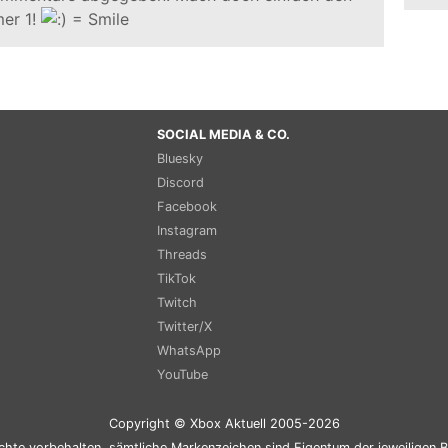
er 1!
SOCIAL MEDIA & CO.
Bluesky
Discord
Facebook
Instagram
Threads
TikTok
Twitch
Twitter/X
WhatsApp
YouTube
Copyright © Xbox Aktuell 2005-2026
chte vorbehalten, sämtliche Markenzeichen sind Eigentum der jeweiligen B