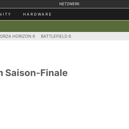
NETZWERK
NITY
HARDWARE
FORZA HORIZON 6
BATTLEFIELD 6
m Saison-Finale