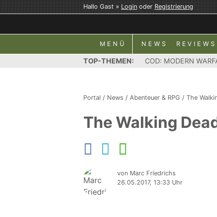
Hallo Gast »
Login
oder
Registrierung
MENÜ
NEWS
REVIEWS
TOP-THEMEN:
COD: MODERN WARF
Portal
/
News
/
Abenteuer & RPG
/
The Walki
The Walking Dead:
von Marc Friedrichs
26.05.2017, 13:33 Uhr