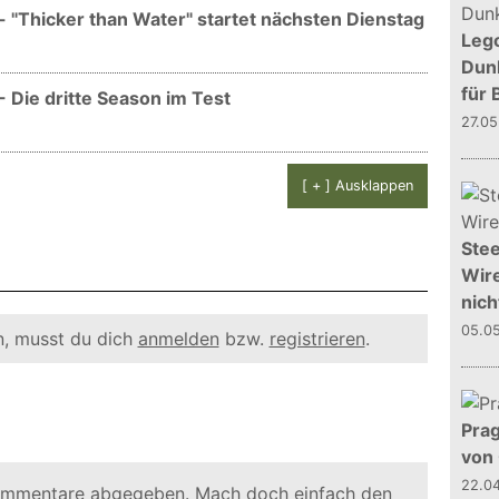
 "Thicker than Water" startet nächsten Dienstag
Leg
Dunk
für 
 Die dritte Season im Test
27.0
[ + ] Ausklappen
Stee
Wire
nich
05.0
, musst du dich
anmelden
bzw.
registrieren
.
Prag
von
22.0
ommentare abgegeben. Mach doch einfach den