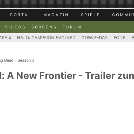
PORTAL
MAGAZIN
SPIELE
COMMU
VIDEOS
SCREENS
FORUM
ARE 4
HALO: CAMPAIGN EVOLVED
GOW: E-DAY
FC 26
ng Dead - Season 3
 A New Frontier - Trailer zu