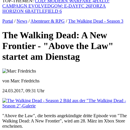
TOP-THEMEN:
COD: MODERN WARFARE 4
HALO:
CAMPAIGN EVOLVED
GOW: E-DAY
FC 26
FORZA
HORIZON 6
BATTLEFIELD 6
Portal
/
News
/
Abenteuer & RPG
/
The Walking Dead - Season 3
The Walking Dead: A New
Frontier - "Above the Law"
startet am Dienstag
von Marc Friedrichs
24.03.2017, 09:31 Uhr
Bild aus der "The Walking Dead -
Season 2"-Galerie
"Above the Law", die bereits angekündigte dritte Episode von "The
Walking Dead: A New Frontier", wird am 28. März im Xbox Store
erscheinen.