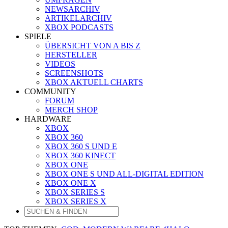
NEWSARCHIV
ARTIKELARCHIV
XBOX PODCASTS
SPIELE
ÜBERSICHT VON A BIS Z
HERSTELLER
VIDEOS
SCREENSHOTS
XBOX AKTUELL CHARTS
COMMUNITY
FORUM
MERCH SHOP
HARDWARE
XBOX
XBOX 360
XBOX 360 S UND E
XBOX 360 KINECT
XBOX ONE
XBOX ONE S UND ALL-DIGITAL EDITION
XBOX ONE X
XBOX SERIES S
XBOX SERIES X