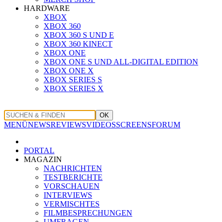
HARDWARE
XBOX
XBOX 360
XBOX 360 S UND E
XBOX 360 KINECT
XBOX ONE
XBOX ONE S UND ALL-DIGITAL EDITION
XBOX ONE X
XBOX SERIES S
XBOX SERIES X
OK
MENÜ
NEWS
REVIEWS
VIDEOS
SCREENS
FORUM
PORTAL
MAGAZIN
NACHRICHTEN
TESTBERICHTE
VORSCHAUEN
INTERVIEWS
VERMISCHTES
FILMBESPRECHUNGEN
UMFRAGEN