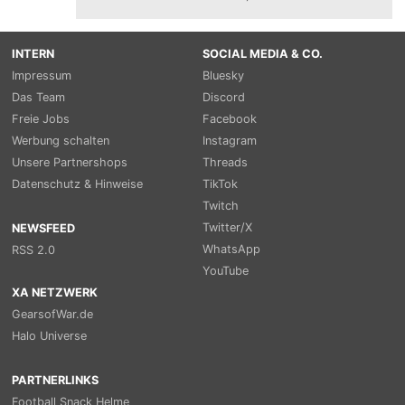
INTERN
SOCIAL MEDIA & CO.
Impressum
Bluesky
Das Team
Discord
Freie Jobs
Facebook
Werbung schalten
Instagram
Unsere Partnershops
Threads
Datenschutz & Hinweise
TikTok
Twitch
Twitter/X
NEWSFEED
WhatsApp
RSS 2.0
YouTube
XA NETZWERK
GearsofWar.de
Halo Universe
PARTNERLINKS
Football Snack Helme