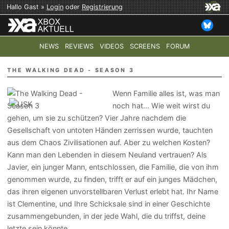
Hallo Gast »
Login
oder
Registrierung
NEWS
REVIEWS
VIDEOS
SCREENS
FORUM
TOP-THEMEN:
COD: MODERN WARFARE 4
HALO: CAMPAI
THE WALKING DEAD - SEASON 3
Wenn Familie alles ist, was man
noch hat... Wie weit wirst du
gehen, um sie zu schützen? Vier Jahre nachdem die
Gesellschaft von untoten Händen zerrissen wurde, tauchten
aus dem Chaos Zivilisationen auf. Aber zu welchen Kosten?
Kann man den Lebenden in diesem Neuland vertrauen? Als
Javier, ein junger Mann, entschlossen, die Familie, die von ihm
genommen wurde, zu finden, trifft er auf ein junges Mädchen,
das ihren eigenen unvorstellbaren Verlust erlebt hat. Ihr Name
ist Clementine, und Ihre Schicksale sind in einer Geschichte
zusammengebunden, in der jede Wahl, die du triffst, deine
letzte sein könnte.