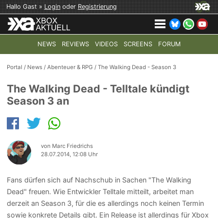
Hallo Gast »
Login
oder
Registrierung
NEWS
REVIEWS
VIDEOS
SCREENS
FORUM
TOP-THEMEN:
COD: MODERN WARFARE 4
HALO: CAMPAI
Portal
/
News
/
Abenteuer & RPG
/
The Walking Dead - Season 3
The Walking Dead - Telltale kündigt
Season 3 an
von Marc Friedrichs
28.07.2014, 12:08 Uhr
Fans dürfen sich auf Nachschub in Sachen "The Walking
Dead" freuen. Wie Entwickler Telltale mitteilt, arbeitet man
derzeit an Season 3, für die es allerdings noch keinen Termin
sowie konkrete Details gibt. Ein Release ist allerdings für Xbox