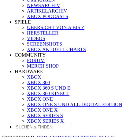
NEWSARCHIV
ARTIKELARCHIV
XBOX PODCASTS
SPIELE
ÜBERSICHT VON A BIS Z
HERSTELLER
VIDEOS
SCREENSHOTS
XBOX AKTUELL CHARTS
COMMUNITY
FORUM
MERCH SHOP
HARDWARE
XBOX
XBOX 360
XBOX 360 S UND E
XBOX 360 KINECT
XBOX ONE
XBOX ONE S UND ALL-DIGITAL EDITION
XBOX ONE X
XBOX SERIES S
XBOX SERIES X