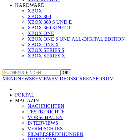
HARDWARE
XBOX
XBOX 360
XBOX 360 S UND E
XBOX 360 KINECT
XBOX ONE
XBOX ONE S UND ALL-DIGITAL EDITION
XBOX ONE X
XBOX SERIES S
XBOX SERIES X
OK
MENÜ
NEWS
REVIEWS
VIDEOS
SCREENS
FORUM
PORTAL
MAGAZIN
NACHRICHTEN
TESTBERICHTE
VORSCHAUEN
INTERVIEWS
VERMISCHTES
FILMBESPRECHUNGEN
UMFRAGEN