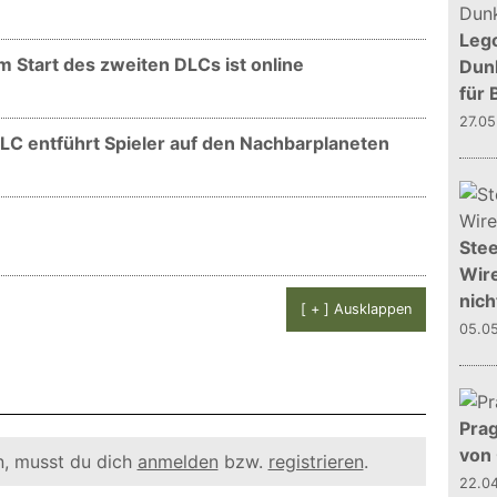
Leg
um Start des zweiten DLCs ist online
Dunk
für 
27.0
DLC entführt Spieler auf den Nachbarplaneten
Stee
Wire
nich
[ + ] Ausklappen
05.0
Prag
von
, musst du dich
anmelden
bzw.
registrieren
.
22.0