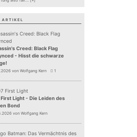
tung also fair
...
[+]
 ARTIKEL
ssin's Creed: Black Flag
nced - Hisst die schwarze
ge!
7.2026
von Wolfgang Kern
1
First Light - Die Leiden des
gen Bond
6.2026
von Wolfgang Kern