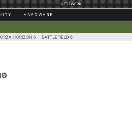
NETZWERK
NITY
HARDWARE
FORZA HORIZON 6
BATTLEFIELD 6
ne