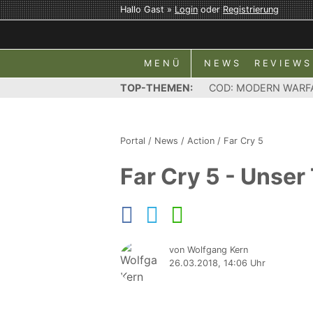
Hallo Gast »
Login
oder
Registrierung
MENÜ
NEWS
REVIEWS
TOP-THEMEN:
COD: MODERN WARF
Portal
/
News
/
Action
/
Far Cry 5
Far Cry 5 - Unser
von Wolfgang Kern
26.03.2018, 14:06 Uhr