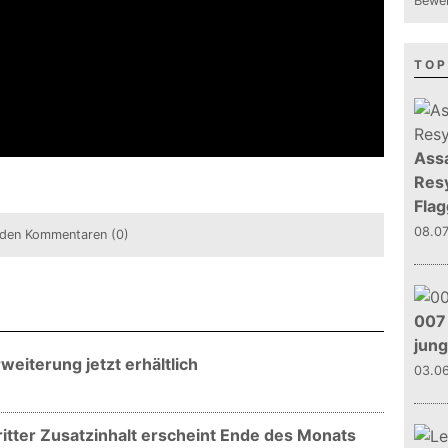
Bewer
TOP
Assa
Resy
Flag
08.0
den Kommentaren (0)
007 
jun
weiterung jetzt erhältlich
03.0
ritter Zusatzinhalt erscheint Ende des Monats