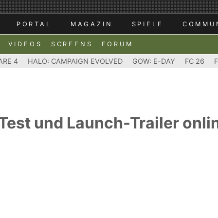
PORTAL
MAGAZIN
SPIELE
COMMU
VIDEOS
SCREENS
FORUM
ARE 4
HALO: CAMPAIGN EVOLVED
GOW: E-DAY
FC 26
 Test und Launch-Trailer onli