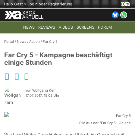
Hallo Gast »
Login
oder
Registrierung
NEWS
REVIEWS
VIDEOS
SCREENS
FORUM
TOP-THEMEN:
COD: MODERN WARFARE 4
HALO: CAMPAI
Portal
/
News
/
Action
/
Far Cry 5
Far Cry 5 - Kampagne beschäftigt
einige Stunden
von Wolfgang Kern
17.07.2017, 15:02 Uhr
Bild aus der "Far Cry 5"-Galerie
Wie Lead Writer Drew Holmes von Ubisoft im Gespräch mit