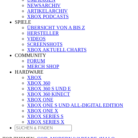
NEWSARCHIV
ARTIKELARCHIV
XBOX PODCASTS
SPIELE
ÜBERSICHT VON A BIS Z
HERSTELLER
VIDEOS
SCREENSHOTS
XBOX AKTUELL CHARTS
COMMUNITY
FORUM
MERCH SHOP
HARDWARE
XBOX
XBOX 360
XBOX 360 S UND E
XBOX 360 KINECT
XBOX ONE
XBOX ONE S UND ALL-DIGITAL EDITION
XBOX ONE X
XBOX SERIES S
XBOX SERIES X