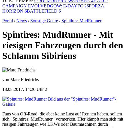
TOP-THEMEN:
COD: MODERN WARFARE 4
HALO:
CAMPAIGN EVOLVED
GOW: E-DAY
FC 26
FORZA
HORIZON 6
BATTLEFIELD 6
Portal
/
News
/
Sonstige Genre
/
Spintires: MudRunner
Spintires: MudRunner - Mit
riesigen Fahrzeugen durch den
Schlamm Sibiriens
von Marc Friedrichs
18.08.2017, 14:26 Uhr
2
Bild aus der "Spintires: MudRunner"-
Galerie
Fans von Off-Road, die aber keine Lust auf Rennen haben, sollten
sich "Spintires: MudRunner" vormerken. Hier kämpft man sich mit
riesigen Fahrzeugen wie LKWs oder Baumaschinen durch