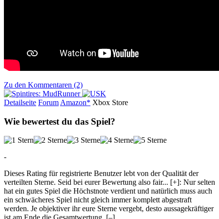
Zu den Kommentaren (2)
Detailseite
Forum
Am
a
z
o
n*
Xbox
Store
Wie bewertest du das Spiel?
-
Dieses Rating für registrierte Benutzer lebt von der Qualität der
verteilten Sterne. Seid bei eurer Bewertung also fair
...
[+]
: Nur selten
hat ein gutes Spiel die Höchstnote verdient und natürlich muss auch
ein schwächeres Spiel nicht gleich immer komplett abgestraft
werden. Je objektiver ihr eure Sterne vergebt, desto aussagekräftiger
ist am Ende die Gesamtwertung.
[–]