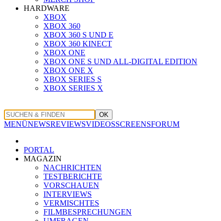
HARDWARE
XBOX
XBOX 360
XBOX 360 S UND E
XBOX 360 KINECT
XBOX ONE
XBOX ONE S UND ALL-DIGITAL EDITION
XBOX ONE X
XBOX SERIES S
XBOX SERIES X
OK
MENÜ
NEWS
REVIEWS
VIDEOS
SCREENS
FORUM
PORTAL
MAGAZIN
NACHRICHTEN
TESTBERICHTE
VORSCHAUEN
INTERVIEWS
VERMISCHTES
FILMBESPRECHUNGEN
UMFRAGEN