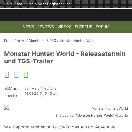
Hallo Gast »
Login
oder
Registrierung
NEWS
REVIEWS
VIDEOS
SCREENS
FORUM
TOP-THEMEN:
COD: MODERN WARFARE 4
HALO: CAMPAI
Portal
/
News
/
Abenteuer & RPG
/
Monster Hunter: World
Monster Hunter: World - Releasetermin
und TGS-Trailer
von Marc Friedrichs
19.09.2017, 10:46 Uhr
Bild aus der "Monster Hunter: World"-Galerie
Wie Capcom soeben mitteilt, wird das Action-Adventure