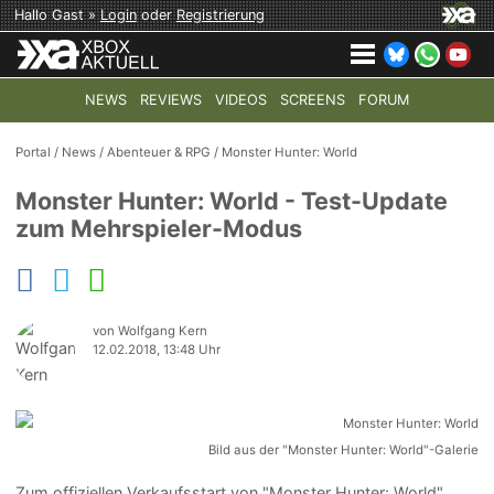
Hallo Gast »
Login
oder
Registrierung
NEWS
REVIEWS
VIDEOS
SCREENS
FORUM
TOP-THEMEN:
COD: MODERN WARFARE 4
HALO: CAMPAI
Portal
/
News
/
Abenteuer & RPG
/
Monster Hunter: World
Monster Hunter: World - Test-Update
zum Mehrspieler-Modus
von Wolfgang Kern
12.02.2018, 13:48 Uhr
Bild aus der "Monster Hunter: World"-Galerie
Zum offiziellen Verkaufsstart von "Monster Hunter: World"