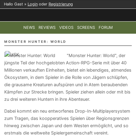
Hallo Gast »
Login
oder
Registrierung
NEWS
REVIEWS
VIDEOS
SCREENS
FORUM
TOP-THEMEN:
COD: MODERN WARFARE 4
HALO: CAMPAI
MONSTER HUNTER: WORLD
"Monster Hunter: World", der
jüngste Teil der hochgelobten Action-RPG-Serie mit über 40
Millionen verkauften Einheiten, bietet ein lebendiges, atmendes
Ökosystem, in dem Spieler in die Rolle von Jägern schlüpfen,
die grausame Kreaturen aufspüren und in Atem beraubenden
Kämpfen zur Strecke bringen. Spieler ziehen allein oder mit bis
zu drei weiteren Huntern in ihre Abenteuer.
Dabei kommt ein neu entworfenes Drop-In-Multiplayersystem
zum Tragen, das koopperatives Spielen über Regionsgrenzen
hinweg zwischen Japan und dem Westen ermöglicht, und so
erstmals die weltweite Spielergemeinschaft vereint.