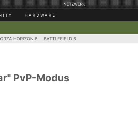
NETZWERK
NITY
HARDWARE
FORZA HORIZON 6
BATTLEFIELD 6
War" PvP-Modus