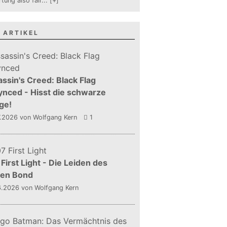
tung also fair
...
[+]
 ARTIKEL
ssin's Creed: Black Flag
nced - Hisst die schwarze
ge!
7.2026
von Wolfgang Kern
1
First Light - Die Leiden des
gen Bond
6.2026
von Wolfgang Kern