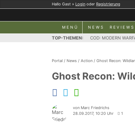
Hallo Gast »
Login
oder
Registrierung
MENÜ
NEWS
REVIEWS
TOP-THEMEN:
COD: MODERN WARF
Portal
/
News
/
Action
/
Ghost Recon: Wildla
Ghost Recon: Wil
von Marc Friedrichs
28.09.2017, 10:20 Uhr
1