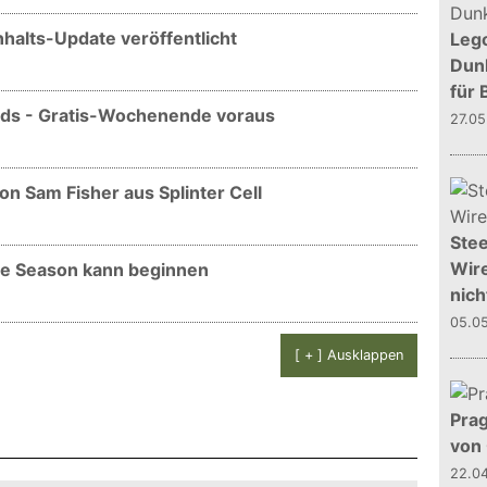
nhalts-Update veröffentlicht
Leg
Dunk
für 
nds - Gratis-Wochenende voraus
27.0
n Sam Fisher aus Splinter Cell
Stee
Wire
te Season kann beginnen
nich
05.0
[ + ] Ausklappen
Prag
von
22.0