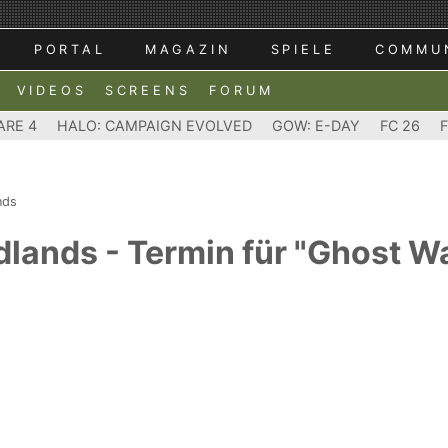
PORTAL
MAGAZIN
SPIELE
COMMU
VIDEOS
SCREENS
FORUM
ARE 4
HALO: CAMPAIGN EVOLVED
GOW: E-DAY
FC 26
nds
dlands - Termin für "Ghost 