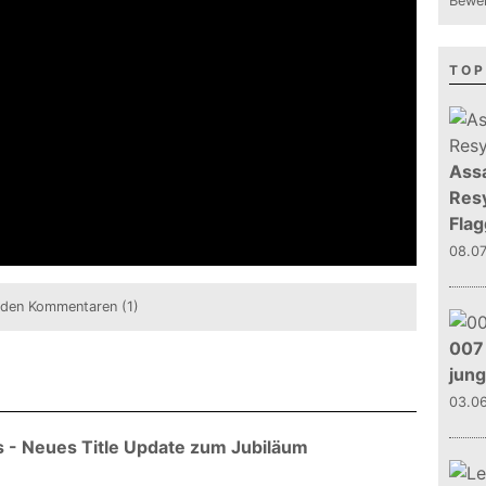
Bewer
TOP
Assa
Resy
Flag
08.0
 den Kommentaren (1)
007 
jun
03.0
s - Neues Title Update zum Jubiläum