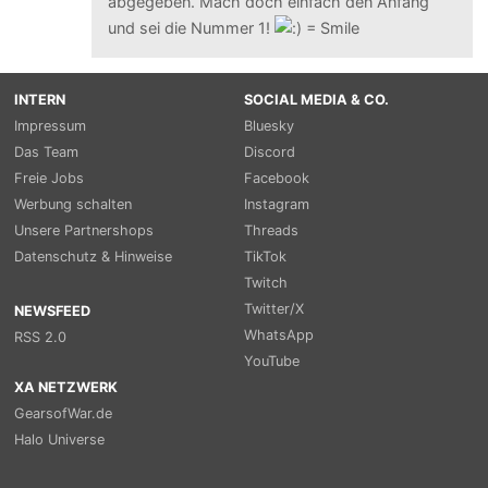
abgegeben. Mach doch einfach den Anfang
und sei die Nummer 1!
INTERN
SOCIAL MEDIA & CO.
Impressum
Bluesky
Das Team
Discord
Freie Jobs
Facebook
Werbung schalten
Instagram
Unsere Partnershops
Threads
Datenschutz & Hinweise
TikTok
Twitch
Twitter/X
NEWSFEED
WhatsApp
RSS 2.0
YouTube
XA NETZWERK
GearsofWar.de
Halo Universe