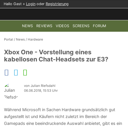
Hallo Gast »
Login
oder
Registrierung
NEWS
REVIEWS
VIDEOS
SCREENS
FORUM
TOP-THEMEN:
COD: MODERN WARFARE 4
HALO: CAMPAI
Portal
/
News
/
Hardware
Xbox One - Vorstellung eines
kabellosen Chat-Headsets zur E3?
von Julian Riefsdahl
06.06.2018, 15:53 Uhr
Während Microsoft in Sachen Hardware grundsätzlich gut
aufgestellt ist und Käufern nicht zuletzt im Bereich der
Gamepads eine beeindruckende Auswahl anbietet, gibt es ein