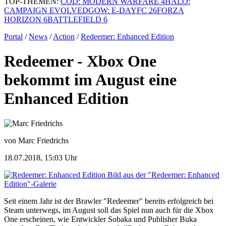
TOP-THEMEN:
COD: MODERN WARFARE 4
HALO:
CAMPAIGN EVOLVED
GOW: E-DAY
FC 26
FORZA
HORIZON 6
BATTLEFIELD 6
Portal
/
News
/
Action
/
Redeemer: Enhanced Edition
Redeemer - Xbox One
bekommt im August eine
Enhanced Edition
von Marc Friedrichs
18.07.2018, 15:03 Uhr
Bild aus der "Redeemer: Enhanced
Edition"-Galerie
Seit einem Jahr ist der Brawler "Redeemer" bereits erfolgreich bei
Steam unterwegs, im August soll das Spiel nun auch für die Xbox
One erscheinen, wie Entwickler Sobaka und Publisher Buka