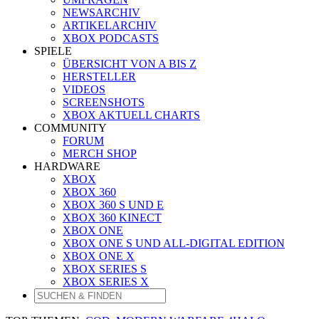
NEWSARCHIV
ARTIKELARCHIV
XBOX PODCASTS
SPIELE
ÜBERSICHT VON A BIS Z
HERSTELLER
VIDEOS
SCREENSHOTS
XBOX AKTUELL CHARTS
COMMUNITY
FORUM
MERCH SHOP
HARDWARE
XBOX
XBOX 360
XBOX 360 S UND E
XBOX 360 KINECT
XBOX ONE
XBOX ONE S UND ALL-DIGITAL EDITION
XBOX ONE X
XBOX SERIES S
XBOX SERIES X