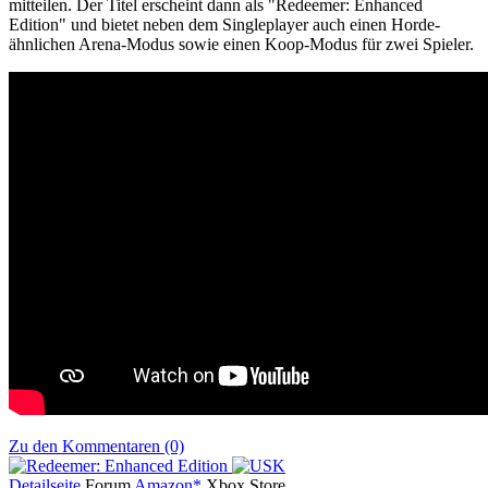
mitteilen. Der Titel erscheint dann als "Redeemer: Enhanced
Edition" und bietet neben dem Singleplayer auch einen Horde-
ähnlichen Arena-Modus sowie einen Koop-Modus für zwei Spieler.
Zu den Kommentaren (0)
Detailseite
Forum
Am
a
z
o
n*
Xbox
Store