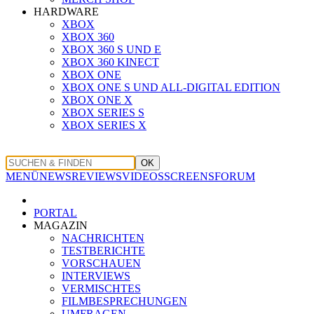
HARDWARE
XBOX
XBOX 360
XBOX 360 S UND E
XBOX 360 KINECT
XBOX ONE
XBOX ONE S UND ALL-DIGITAL EDITION
XBOX ONE X
XBOX SERIES S
XBOX SERIES X
OK
MENÜ
NEWS
REVIEWS
VIDEOS
SCREENS
FORUM
PORTAL
MAGAZIN
NACHRICHTEN
TESTBERICHTE
VORSCHAUEN
INTERVIEWS
VERMISCHTES
FILMBESPRECHUNGEN
UMFRAGEN