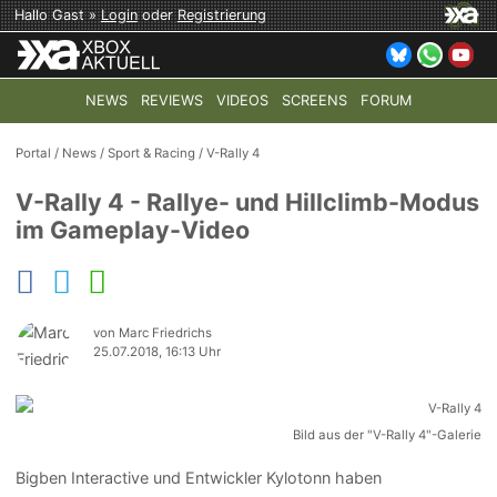
Hallo Gast »
Login
oder
Registrierung
NEWS
REVIEWS
VIDEOS
SCREENS
FORUM
TOP-THEMEN:
COD: MODERN WARFARE 4
HALO: CAMPAI
Portal
/
News
/
Sport & Racing
/
V-Rally 4
V-Rally 4 - Rallye- und Hillclimb-Modus
im Gameplay-Video
von Marc Friedrichs
25.07.2018, 16:13 Uhr
Bild aus der "V-Rally 4"-Galerie
Bigben Interactive und Entwickler Kylotonn haben