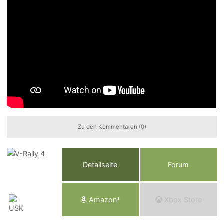
Zu den Kommentaren (0)
Detailseite
Forum
Am
a
z
o
n*
Xbox
Store