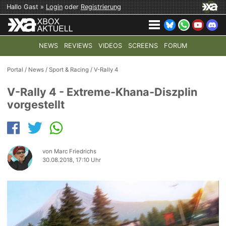
Hallo Gast »
Login
oder
Registrierung
NEWS
REVIEWS
VIDEOS
SCREENS
FORUM
TOP-THEMEN:
COD: MODERN WARFARE 4
HALO: CAMPAI
Portal
/
News
/
Sport & Racing
/
V-Rally 4
V-Rally 4 - Extreme-Khana-Diszplin
vorgestellt
von Marc Friedrichs
30.08.2018, 17:10 Uhr