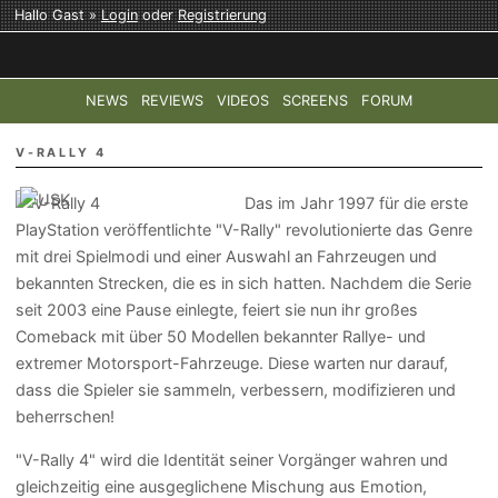
Hallo Gast »
Login
oder
Registrierung
NEWS
REVIEWS
VIDEOS
SCREENS
FORUM
TOP-THEMEN:
COD: MODERN WARFARE 4
HALO: CAMPAI
V-RALLY 4
Das im Jahr 1997 für die erste
PlayStation veröffentlichte "V-Rally" revolutionierte das Genre
mit drei Spielmodi und einer Auswahl an Fahrzeugen und
bekannten Strecken, die es in sich hatten. Nachdem die Serie
seit 2003 eine Pause einlegte, feiert sie nun ihr großes
Comeback mit über 50 Modellen bekannter Rallye- und
extremer Motorsport-Fahrzeuge. Diese warten nur darauf,
dass die Spieler sie sammeln, verbessern, modifizieren und
beherrschen!
"V-Rally 4" wird die Identität seiner Vorgänger wahren und
gleichzeitig eine ausgeglichene Mischung aus Emotion,