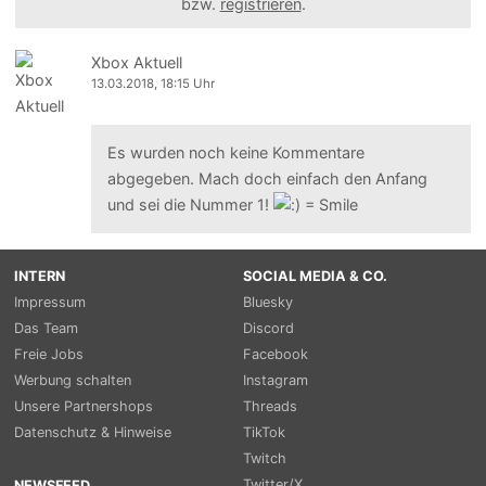
bzw.
registrieren
.
Xbox Aktuell
13.03.2018, 18:15 Uhr
Es wurden noch keine Kommentare
abgegeben. Mach doch einfach den Anfang
und sei die Nummer 1!
INTERN
SOCIAL MEDIA & CO.
Impressum
Bluesky
Das Team
Discord
Freie Jobs
Facebook
Werbung schalten
Instagram
Unsere Partnershops
Threads
Datenschutz & Hinweise
TikTok
Twitch
Twitter/X
NEWSFEED