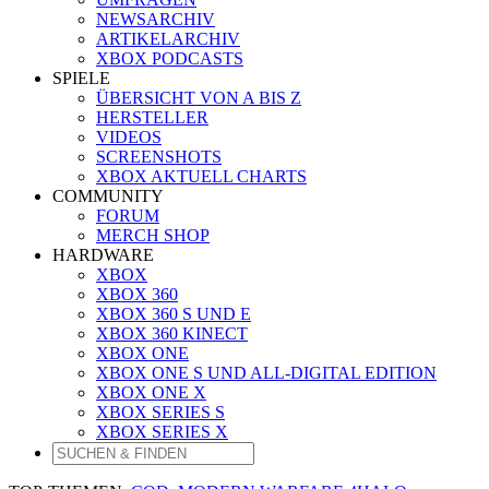
NEWSARCHIV
ARTIKELARCHIV
XBOX PODCASTS
SPIELE
ÜBERSICHT VON A BIS Z
HERSTELLER
VIDEOS
SCREENSHOTS
XBOX AKTUELL CHARTS
COMMUNITY
FORUM
MERCH SHOP
HARDWARE
XBOX
XBOX 360
XBOX 360 S UND E
XBOX 360 KINECT
XBOX ONE
XBOX ONE S UND ALL-DIGITAL EDITION
XBOX ONE X
XBOX SERIES S
XBOX SERIES X