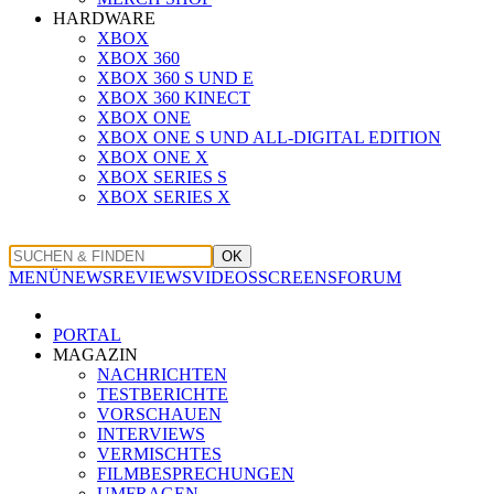
HARDWARE
XBOX
XBOX 360
XBOX 360 S UND E
XBOX 360 KINECT
XBOX ONE
XBOX ONE S UND ALL-DIGITAL EDITION
XBOX ONE X
XBOX SERIES S
XBOX SERIES X
OK
MENÜ
NEWS
REVIEWS
VIDEOS
SCREENS
FORUM
PORTAL
MAGAZIN
NACHRICHTEN
TESTBERICHTE
VORSCHAUEN
INTERVIEWS
VERMISCHTES
FILMBESPRECHUNGEN
UMFRAGEN