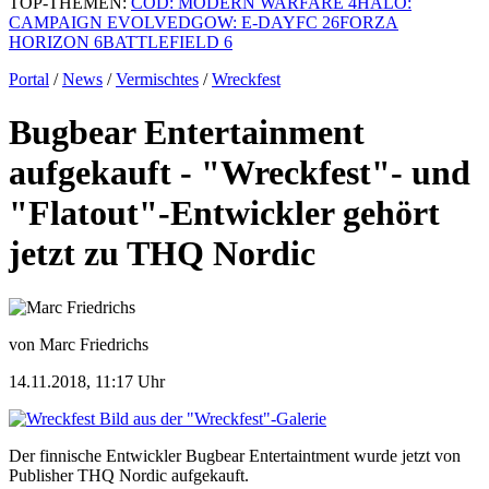
TOP-THEMEN:
COD: MODERN WARFARE 4
HALO:
CAMPAIGN EVOLVED
GOW: E-DAY
FC 26
FORZA
HORIZON 6
BATTLEFIELD 6
Portal
/
News
/
Vermischtes
/
Wreckfest
Bugbear Entertainment
aufgekauft - "Wreckfest"- und
"Flatout"-Entwickler gehört
jetzt zu THQ Nordic
von Marc Friedrichs
14.11.2018, 11:17 Uhr
Bild aus der "Wreckfest"-Galerie
Der finnische Entwickler Bugbear Entertaintment wurde jetzt von
Publisher THQ Nordic aufgekauft.