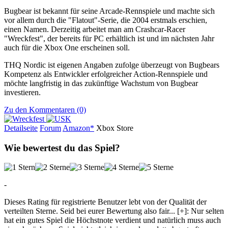
Bugbear ist bekannt für seine Arcade-Rennspiele und machte sich
vor allem durch die "Flatout"-Serie, die 2004 erstmals erschien,
einen Namen. Derzeitig arbeitet man am Crashcar-Racer
"Wreckfest", der bereits für PC erhältlich ist und im nächsten Jahr
auch für die Xbox One erscheinen soll.
THQ Nordic ist eigenen Angaben zufolge überzeugt von Bugbears
Kompetenz als Entwickler erfolgreicher Action-Rennspiele und
möchte langfristig in das zukünftige Wachstum von Bugbear
investieren.
Zu den Kommentaren (0)
Detailseite
Forum
Am
a
z
o
n*
Xbox
Store
Wie bewertest du das Spiel?
-
Dieses Rating für registrierte Benutzer lebt von der Qualität der
verteilten Sterne. Seid bei eurer Bewertung also fair
...
[+]
: Nur selten
hat ein gutes Spiel die Höchstnote verdient und natürlich muss auch