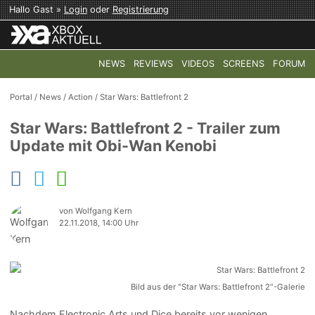
Hallo Gast »
Login
oder
Registrierung
NEWS
REVIEWS
VIDEOS
SCREENS
FORUM
TOP-THEMEN:
COD: MODERN WARFARE 4
HALO: CAMPAI
Portal
/
News
/
Action
/
Star Wars: Battlefront 2
Star Wars: Battlefront 2 - Trailer zum
Update mit Obi-Wan Kenobi
von Wolfgang Kern
22.11.2018, 14:00 Uhr
Bild aus der "Star Wars: Battlefront 2"-Galerie
Nachdem Electronic Arts und Dice bereits vor wenigen