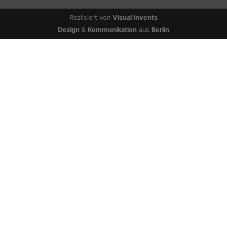
Realisiert von
Visual Invents
Design
&
Kommunikation
aus
Berlin