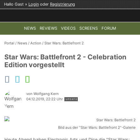
Hallo Gast »
Login
oder
Registrierung
NEWS
REVIEWS
VIDEOS
SCREENS
FORUM
TOP-THEMEN:
COD: MODERN WARFARE 4
HALO: CAMPAI
Portal
/
News
/
Action
/
Star Wars: Battlefront 2
Star Wars: Battlefront 2 - Celebration
Edition vorgestellt
von Wolfgang Kern
04.12.2019, 22:22 Uhr
UPDATE
Bild aus der "Star Wars: Battlefront 2"-Galerie
Heute Abend haben Electronic Arts und Dice die "Star Wars: