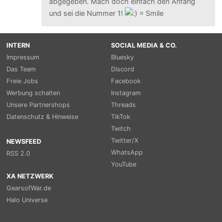
abgegeben. Mach doch einfach den Anfang
und sei die Nummer 1!
INTERN
SOCIAL MEDIA & CO.
Impressum
Bluesky
Das Team
Discord
Freie Jobs
Facebook
Werbung schalten
Instagram
Unsere Partnershops
Threads
Datenschutz & Hinweise
TikTok
Twitch
Twitter/X
NEWSFEED
WhatsApp
RSS 2.0
YouTube
XA NETZWERK
GearsofWar.de
Halo Universe