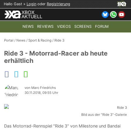
Hallo Gast »
Login
oder
Registrierung
NEWS
REVIEWS
VIDEOS
SCREENS
FORUM
TOP-THEMEN:
COD: MODERN WARFARE 4
HALO: CAMPAI
Portal
/
News
/
Sport & Racing
/
Ride 3
Ride 3 - Motorrad-Racer ab heute
erhältlich
von Marc Friedrichs
30.11.2018, 09:55 Uhr
Bild aus der "Ride 3"-Galerie
Das Motorrad-Rennspiel "Ride 3" von Milestone und Bandai