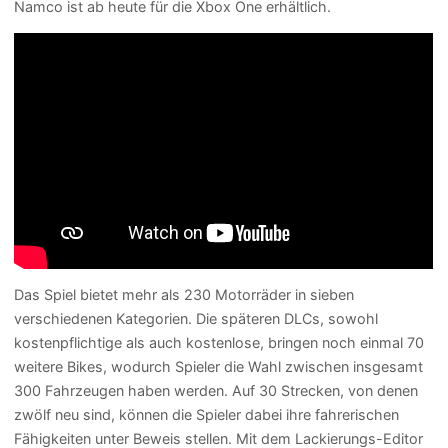
Namco ist ab heute für die Xbox One erhältlich.
Das Spiel bietet mehr als 230 Motorräder in sieben
verschiedenen Kategorien. Die späteren DLCs, sowohl
kostenpflichtige als auch kostenlose, bringen noch einmal 70
weitere Bikes, wodurch Spieler die Wahl zwischen insgesamt
300 Fahrzeugen haben werden. Auf 30 Strecken, von denen
zwölf neu sind, können die Spieler dabei ihre fahrerischen
Fähigkeiten unter Beweis stellen. Mit dem Lackierungs-Editor