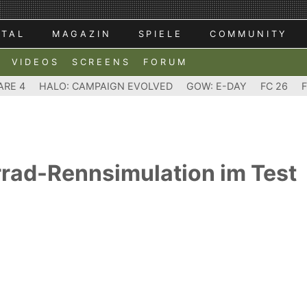
RTAL
MAGAZIN
SPIELE
COMMUNITY
VIDEOS
SCREENS
FORUM
ARE 4
HALO: CAMPAIGN EVOLVED
GOW: E-DAY
FC 26
rrad-Rennsimulation im Test