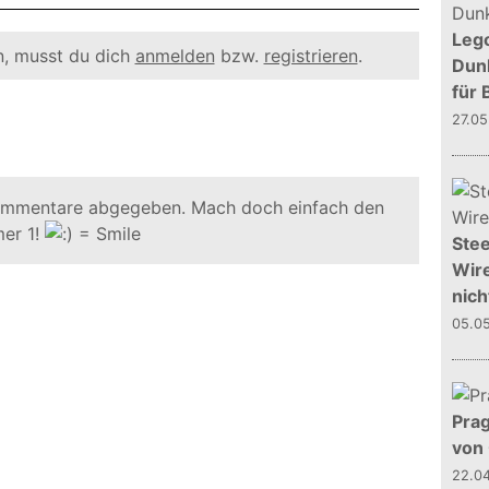
Leg
, musst du dich
anmelden
bzw.
registrieren
.
Dunk
für 
27.0
ommentare abgegeben. Mach doch einfach den
er 1!
Stee
Wire
nich
05.0
Prag
von
22.0