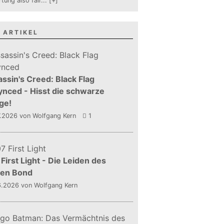
tung also fair
...
[+]
 ARTIKEL
ssin's Creed: Black Flag
nced - Hisst die schwarze
ge!
7.2026
von Wolfgang Kern
1
First Light - Die Leiden des
gen Bond
6.2026
von Wolfgang Kern