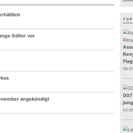
Bewer
rhältlich
TOP
ungs-Editor vor
Assa
Resy
Flag
08.0
okus
007 
November angekündigt
jun
03.0