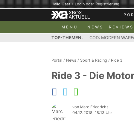
Hallo Gast »
Login
oder
Registrierung
PO
MENÜ
NEWS
REVIEWS
TOP-THEMEN:
COD: MODERN WARF
Portal
/
News
/
Sport & Racing
/
Ride 3
Ride 3 - Die Moto
von Marc Friedrichs
04.12.2018, 18:13 Uhr