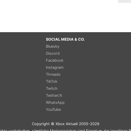
SOCIAL MEDIA & CO.
Bluesky
Discord
Facebook
Instagram
Threads
TikTok
Twitch
Twitter/X
WhatsApp
YouTube
Copyright © Xbox Aktuell 2005-2026
chte vorbehalten, sämtliche Markenzeichen sind Eigentum der jeweiligen B