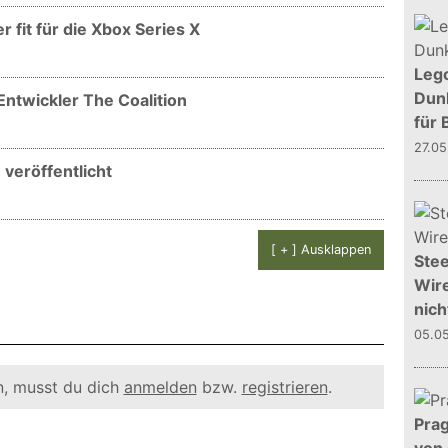
 fit für die Xbox Series X
Leg
Dunk
Entwickler The Coalition
für 
27.0
 veröffentlicht
[ + ] Ausklappen
Stee
Wire
nich
05.0
, musst du dich
anmelden
bzw.
registrieren
.
Prag