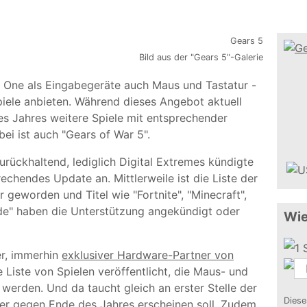
Bild aus der "Gears 5"-Galerie
ox One als Eingabegeräte auch Maus und Tastatur -
Spiele anbieten. Während dieses Angebot aktuell
des Jahres weitere Spiele mit entsprechender
bei ist auch "Gears of War 5".
urückhaltend, lediglich Digital Extremes kündigte
echendes Update an. Mittlerweile ist die Liste der
geworden und Titel wie "Fortnite", "Minecraft",
de" haben die Unterstützung angekündigt oder
Wie
er, immerhin
exklusiver Hardware-Partner von
 Liste von Spielen veröffentlicht, die Maus- und
werden. Und da taucht gleich an erster Stelle der
Diese
der gegen Ende des Jahres erscheinen soll. Zudem