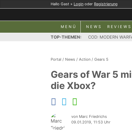
Hallo Gast »
Login
oder
Registrierung
MENÜ
NEWS
REVIEWS
TOP-THEMEN:
COD: MODERN WARF
Portal
/
News
/
Action
/
Gears 5
Gears of War 5 mi
die Xbox?
von Marc Friedrichs
09.01.2019, 11:53 Uhr