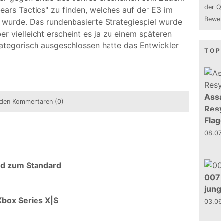
der Q
ears Tactics" zu finden, welches auf der E3 im
Bewer
 wurde. Das rundenbasierte Strategiespiel wurde
er vielleicht erscheint es ja zu einem späteren
ategorisch ausgeschlossen hatte das Entwickler
TOP
Assa
den Kommentaren (0)
Resy
Flag
08.0
ald zum Standard
007 
jun
Xbox Series X|S
03.0