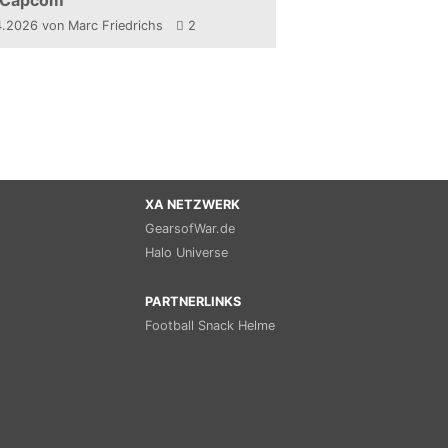
 Capcom
4.2026
von Marc Friedrichs
2
XA NETZWERK
GearsofWar.de
Halo Universe
PARTNERLINKS
Football Snack Helme