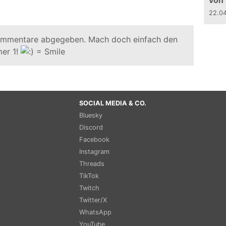
von
22.0
ommentare abgegeben. Mach doch einfach den
er 1!
SOCIAL MEDIA & CO.
Bluesky
Discord
Facebook
Instagram
Threads
TikTok
Twitch
Twitter/X
WhatsApp
YouTube