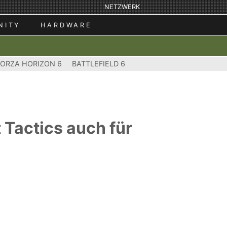
NETZWERK
NITY
HARDWARE
FORZA HORIZON 6
BATTLEFIELD 6
 Tactics auch für