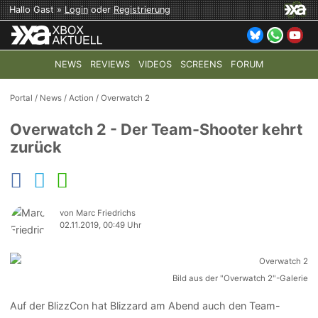
Hallo Gast »
Login
oder
Registrierung
NEWS
REVIEWS
VIDEOS
SCREENS
FORUM
TOP-THEMEN:
COD: MODERN WARFARE 4
HALO: CAMPAI
Portal
/
News
/
Action
/
Overwatch 2
Overwatch 2 - Der Team-Shooter kehrt
zurück
von Marc Friedrichs
02.11.2019, 00:49 Uhr
Bild aus der "Overwatch 2"-Galerie
Auf der BlizzCon hat Blizzard am Abend auch den Team-