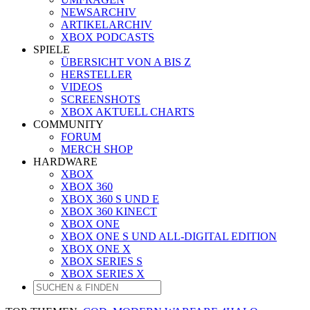
NEWSARCHIV
ARTIKELARCHIV
XBOX PODCASTS
SPIELE
ÜBERSICHT VON A BIS Z
HERSTELLER
VIDEOS
SCREENSHOTS
XBOX AKTUELL CHARTS
COMMUNITY
FORUM
MERCH SHOP
HARDWARE
XBOX
XBOX 360
XBOX 360 S UND E
XBOX 360 KINECT
XBOX ONE
XBOX ONE S UND ALL-DIGITAL EDITION
XBOX ONE X
XBOX SERIES S
XBOX SERIES X