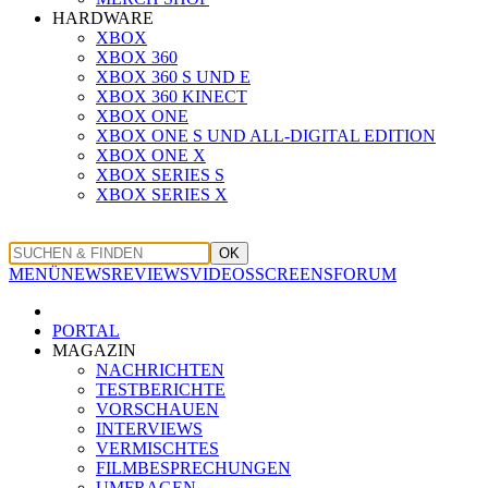
HARDWARE
XBOX
XBOX 360
XBOX 360 S UND E
XBOX 360 KINECT
XBOX ONE
XBOX ONE S UND ALL-DIGITAL EDITION
XBOX ONE X
XBOX SERIES S
XBOX SERIES X
OK
MENÜ
NEWS
REVIEWS
VIDEOS
SCREENS
FORUM
PORTAL
MAGAZIN
NACHRICHTEN
TESTBERICHTE
VORSCHAUEN
INTERVIEWS
VERMISCHTES
FILMBESPRECHUNGEN
UMFRAGEN