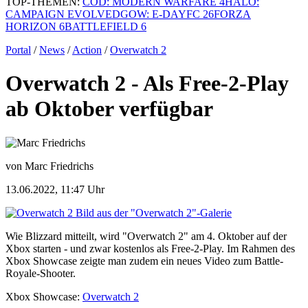
TOP-THEMEN:
COD: MODERN WARFARE 4
HALO:
CAMPAIGN EVOLVED
GOW: E-DAY
FC 26
FORZA
HORIZON 6
BATTLEFIELD 6
Portal
/
News
/
Action
/
Overwatch 2
Overwatch 2 - Als Free-2-Play
ab Oktober verfügbar
von Marc Friedrichs
13.06.2022, 11:47 Uhr
Bild aus der "Overwatch 2"-Galerie
Wie Blizzard mitteilt, wird "Overwatch 2" am 4. Oktober auf der
Xbox starten - und zwar kostenlos als Free-2-Play. Im Rahmen des
Xbox Showcase zeigte man zudem ein neues Video zum Battle-
Royale-Shooter.
Xbox Showcase:
Overwatch 2