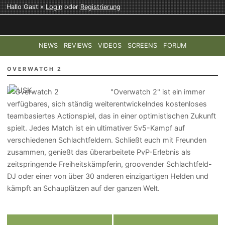
Hallo Gast »
Login
oder
Registrierung
NEWS
REVIEWS
VIDEOS
SCREENS
FORUM
TOP-THEMEN:
COD: MODERN WARFARE 4
HALO: CAMPAI
OVERWATCH 2
"Overwatch 2" ist ein immer
verfügbares, sich ständig weiterentwickelndes kostenloses
teambasiertes Actionspiel, das in einer optimistischen Zukunft
spielt. Jedes Match ist ein ultimativer 5v5-Kampf auf
verschiedenen Schlachtfeldern. Schließt euch mit Freunden
zusammen, genießt das überarbeitete PvP-Erlebnis als
zeitspringende Freiheitskämpferin, groovender Schlachtfeld-
DJ oder einer von über 30 anderen einzigartigen Helden und
kämpft an Schauplätzen auf der ganzen Welt.