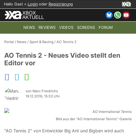
Hallo Gast »
Login
oder
Registrierung
NEWS
REVIEWS
VIDEOS
SCREENS
FORUM
TOP-THEMEN:
COD: MODERN WARFARE 4
HALO: CAMPAI
Portal
/
News
/
Sport & Racing
/
AO Tennis 2
AO Tennis 2 - Neues Video stellt den
Editor vor
von Marc Friedrichs
19.12.2019, 15:53 Uhr
Bild aus der "AO International Tennis"-Galerie
"AO Tennis 2" von Entwickler Big Ant und Bigben wird auch