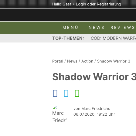
Hallo Gast »
Login
oder
Registrierung
MENÜ
NEWS
REVIEWS
TOP-THEMEN:
COD: MODERN WARF
Portal
/
News
/
Action
/
Shadow Warrior 3
Shadow Warrior 3
von Marc Friedrichs
06.07.2020, 19:22 Uhr