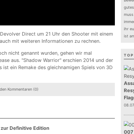
Bewer
gutes
muss 
immer
ihr e
 Devolver Direct um 21 Uhr den Shooter mit einem
ist a
auch mit weiteren Informationen zu rechnen.
och nicht genannt wurden, gehen wir mal
TOP
ease aus. "Shadow Warrior" erschien 2014 und der
Es ist ein Remake des gleichnamigen Spiels von 3D
Assa
den Kommentaren (0)
Resy
Flag
08.0
ur Definitive Edition
007 