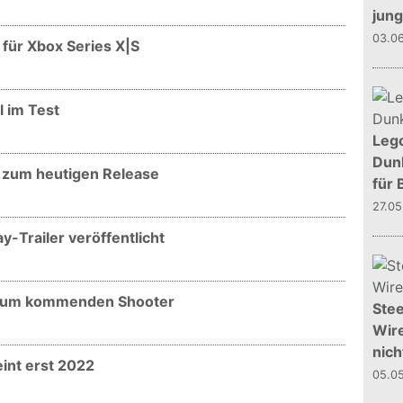
jun
03.0
 für Xbox Series X|S
l im Test
Leg
Dunk
r zum heutigen Release
für 
27.0
-Trailer veröffentlicht
r zum kommenden Shooter
Stee
Wire
nich
int erst 2022
05.0