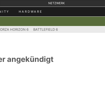
NETZWERK
NITY
HARDWARE
FORZA HORIZON 6
BATTLEFIELD 6
er angekündigt