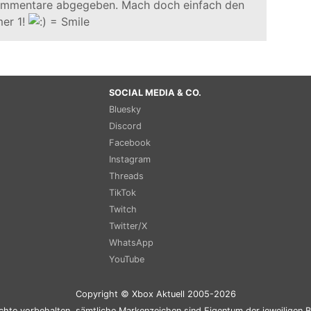
ommentare abgegeben. Mach doch einfach den
er 1!
SOCIAL MEDIA & CO.
Bluesky
Discord
Facebook
Instagram
Threads
TikTok
Twitch
Twitter/X
WhatsApp
YouTube
Copyright © Xbox Aktuell 2005-2026
chte vorbehalten, sämtliche Markenzeichen sind Eigentum der jeweiligen B