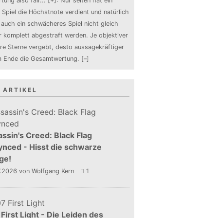
tung also fair
...
[+]
: Nur selten hat ein
 Spiel die Höchstnote verdient und natürlich
auch ein schwächeres Spiel nicht gleich
 komplett abgestraft werden. Je objektiver
ure Sterne vergebt, desto aussagekräftiger
m Ende die Gesamtwertung.
[–]
 ARTIKEL
ssin's Creed: Black Flag
nced - Hisst die schwarze
ge!
7.2026
von Wolfgang Kern
1
First Light - Die Leiden des