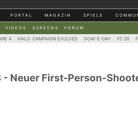
PORTAL
MAGAZIN
SPIELE
COMMU
VIDEOS
SCREENS
FORUM
ARE 4
HALO: CAMPAIGN EVOLVED
GOW: E-DAY
FC 26
 - Neuer First-Person-Shoot