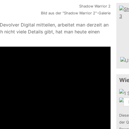
Bild aus der "Shadow Warrior 2"-Galerie
evolver Digital mitteilen, arbeitet man derzeit an
 nicht viele Details gibt, hat man heute einen
Wie
Diese
der Q