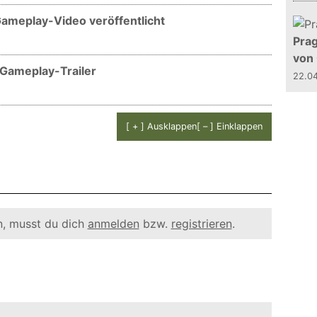
ameplay-Video veröffentlicht
Prag
von
 Gameplay-Trailer
22.0
[ + ] Ausklappen
[ – ] Einklappen
, musst du dich
anmelden
bzw.
registrieren
.