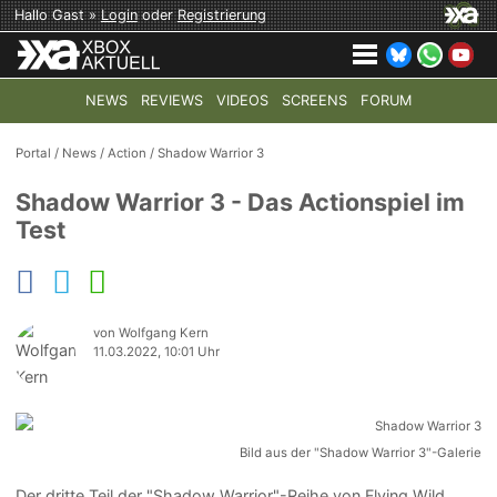
Hallo Gast »
Login
oder
Registrierung
NEWS
REVIEWS
VIDEOS
SCREENS
FORUM
TOP-THEMEN:
COD: MODERN WARFARE 4
HALO: CAMPAI
Portal
/
News
/
Action
/
Shadow Warrior 3
Shadow Warrior 3 - Das Actionspiel im
Test
von Wolfgang Kern
11.03.2022, 10:01 Uhr
Bild aus der "Shadow Warrior 3"-Galerie
Der dritte Teil der "Shadow Warrior"-Reihe von Flying Wild