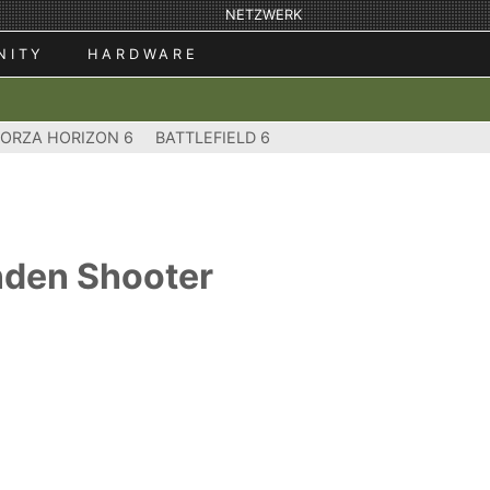
NETZWERK
NITY
HARDWARE
FORZA HORIZON 6
BATTLEFIELD 6
nden Shooter