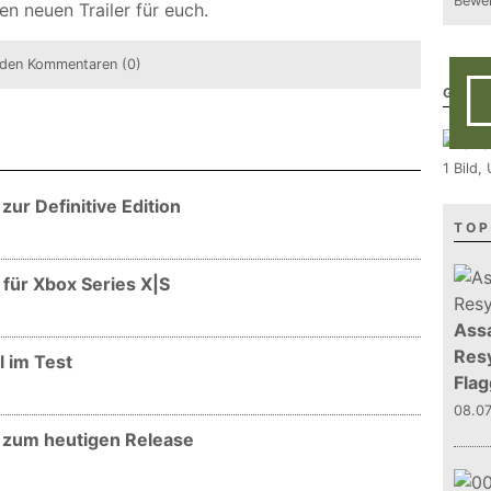
Bewer
en neuen Trailer für euch.
den Kommentaren (0)
GALE
1 Bild
ur Definitive Edition
TOP
 für Xbox Series X|S
Assa
Resy
l im Test
Flag
08.0
r zum heutigen Release