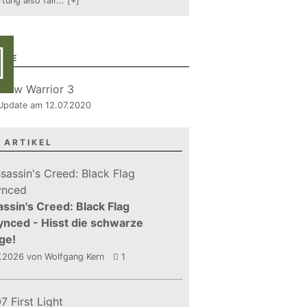
tung also fair
...
[+]
RIE
, Update am 12.07.2020
 ARTIKEL
ssin's Creed: Black Flag
nced - Hisst die schwarze
ge!
7.2026
von Wolfgang Kern
1