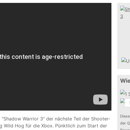
Wie
Diese
 "Shadow Warrior 3" der nächste Teil der Shooter-
der Q
ng Wild Hog für die Xbox. Pünktlich zum Start der