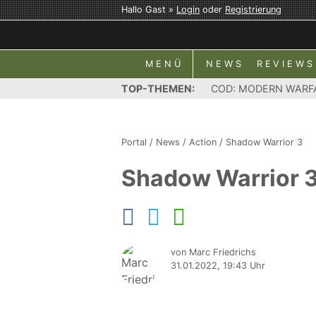
Hallo Gast »
Login
oder
Registrierung
MENÜ
NEWS
REVIEWS
TOP-THEMEN:
COD: MODERN WARF
Portal
/
News
/
Action
/
Shadow Warrior 3
Shadow Warrior 3
von Marc Friedrichs
31.01.2022, 19:43 Uhr