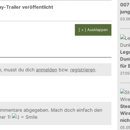
007 
-Trailer veröffentlicht
jun
03.0
[ + ] Ausklappen
Leg
Dunk
für 
, musst du dich
anmelden
bzw.
registrieren
.
27.0
Stee
ommentare abgegeben. Mach doch einfach den
Wire
er 1!
nich
05.0