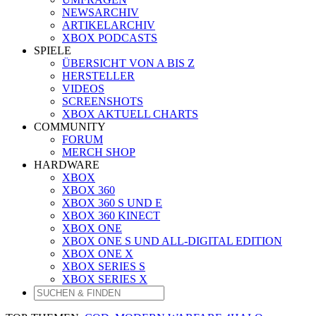
NEWSARCHIV
ARTIKELARCHIV
XBOX PODCASTS
SPIELE
ÜBERSICHT VON A BIS Z
HERSTELLER
VIDEOS
SCREENSHOTS
XBOX AKTUELL CHARTS
COMMUNITY
FORUM
MERCH SHOP
HARDWARE
XBOX
XBOX 360
XBOX 360 S UND E
XBOX 360 KINECT
XBOX ONE
XBOX ONE S UND ALL-DIGITAL EDITION
XBOX ONE X
XBOX SERIES S
XBOX SERIES X