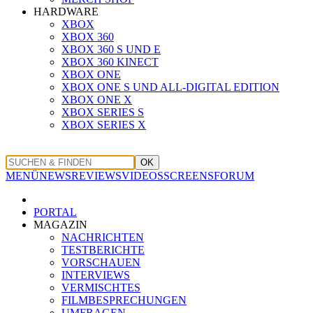
HARDWARE
XBOX
XBOX 360
XBOX 360 S UND E
XBOX 360 KINECT
XBOX ONE
XBOX ONE S UND ALL-DIGITAL EDITION
XBOX ONE X
XBOX SERIES S
XBOX SERIES X
OK
MENÜ
NEWS
REVIEWS
VIDEOS
SCREENS
FORUM
PORTAL
MAGAZIN
NACHRICHTEN
TESTBERICHTE
VORSCHAUEN
INTERVIEWS
VERMISCHTES
FILMBESPRECHUNGEN
UMFRAGEN