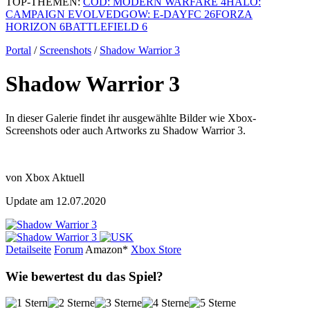
TOP-THEMEN:
COD: MODERN WARFARE 4
HALO:
CAMPAIGN EVOLVED
GOW: E-DAY
FC 26
FORZA
HORIZON 6
BATTLEFIELD 6
Portal
/
Screenshots
/
Shadow Warrior 3
Shadow Warrior 3
In dieser Galerie findet ihr ausgewählte Bilder wie Xbox-
Screenshots oder auch Artworks zu Shadow Warrior 3.
von Xbox Aktuell
Update am 12.07.2020
Detailseite
Forum
Am
a
z
o
n*
Xbox
Store
Wie bewertest du das Spiel?