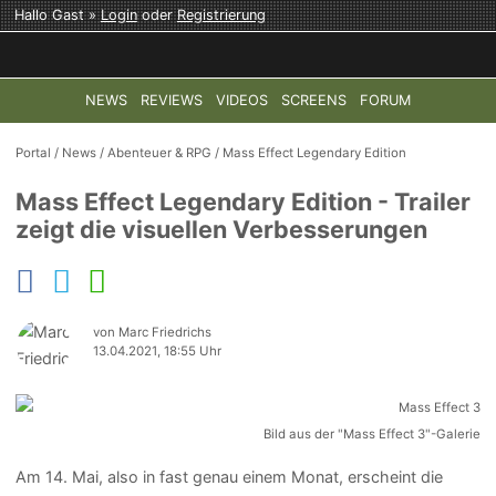
Hallo Gast »
Login
oder
Registrierung
NEWS
REVIEWS
VIDEOS
SCREENS
FORUM
TOP-THEMEN:
COD: MODERN WARFARE 4
HALO: CAMPAI
Portal
/
News
/
Abenteuer & RPG
/
Mass Effect Legendary Edition
Mass Effect Legendary Edition - Trailer
zeigt die visuellen Verbesserungen
von Marc Friedrichs
13.04.2021, 18:55 Uhr
Bild aus der "Mass Effect 3"-Galerie
Am 14. Mai, also in fast genau einem Monat, erscheint die