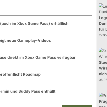
Leg
Dunk
 (auch im Xbox Game Pass) erhältlich
für 
27.0
 zeigt neue Gameplay-Videos
ease direkt im Xbox Game Pass verfügbar
Stee
Wire
nich
veröffentlicht Roadmap
05.0
ermin und Buddy Pass enthüllt
Prag