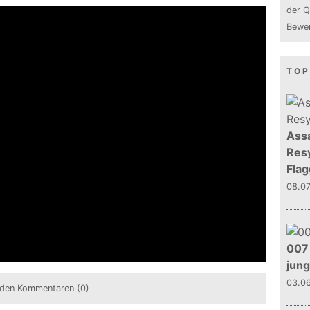
der Q
Bewer
TOP
Assa
Resy
Flag
08.0
007 
jun
03.0
den Kommentaren (0)