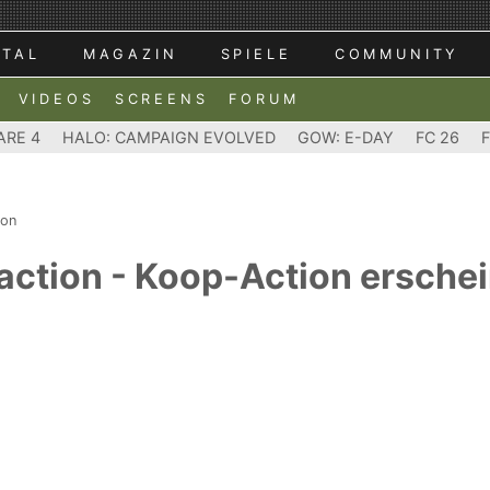
RTAL
MAGAZIN
SPIELE
COMMUNITY
VIDEOS
SCREENS
FORUM
ARE 4
HALO: CAMPAIGN EVOLVED
GOW: E-DAY
FC 26
ion
action - Koop-Action erschei