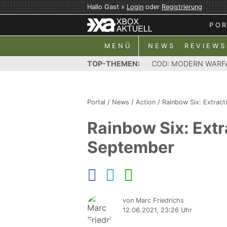
Hallo Gast »
Login
oder
Registrierung
PO
MENÜ
NEWS
REVIEWS
TOP-THEMEN:
COD: MODERN WARF
Portal
/
News
/
Action
/
Rainbow Six: Extract
Rainbow Six: Extr
September
von Marc Friedrichs
12.06.2021, 23:26 Uhr