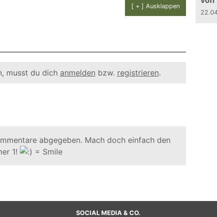
von
[ + ] Ausklappen
22.0
, musst du dich
anmelden
bzw.
registrieren
.
ommentare abgegeben. Mach doch einfach den
er 1!
SOCIAL MEDIA & CO.