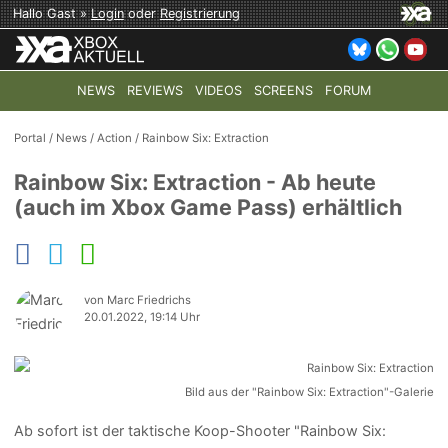
Hallo Gast »
Login
oder
Registrierung
NEWS
REVIEWS
VIDEOS
SCREENS
FORUM
TOP-THEMEN:
COD: MODERN WARFARE 4
HALO: CAMPAI
Portal
/
News
/
Action
/
Rainbow Six: Extraction
Rainbow Six: Extraction - Ab heute
(auch im Xbox Game Pass) erhältlich
von Marc Friedrichs
20.01.2022, 19:14 Uhr
Bild aus der "Rainbow Six: Extraction"-Galerie
Ab sofort ist der taktische Koop-Shooter "Rainbow Six: