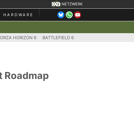
NETZWERK
HARDWARE
FORZA HORIZON 6
BATTLEFIELD 6
cht Roadmap