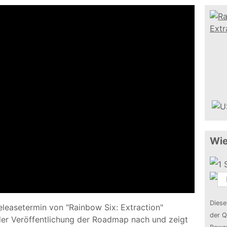
Wie
Diese
eleasetermin von "Rainbow Six: Extraction"
der Q
er Veröffentlichung der Roadmap nach und zeigt