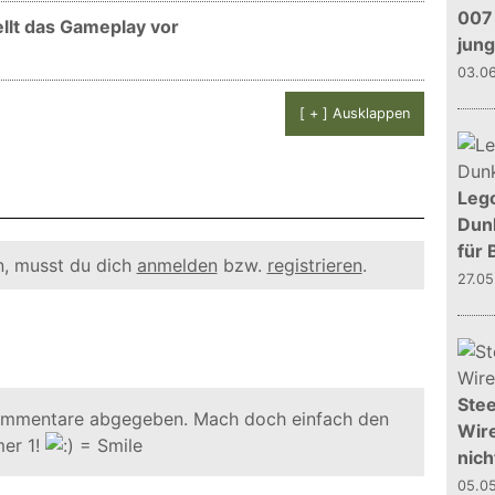
007 
tellt das Gameplay vor
jun
03.0
[ + ] Ausklappen
Leg
Dunk
für 
, musst du dich
anmelden
bzw.
registrieren
.
27.0
Stee
ommentare abgegeben. Mach doch einfach den
Wire
er 1!
nich
05.0