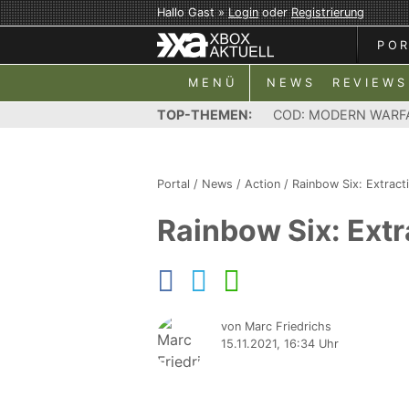
Hallo Gast »
Login
oder
Registrierung
PO
MENÜ
NEWS
REVIEWS
TOP-THEMEN:
COD: MODERN WARF
Portal
/
News
/
Action
/
Rainbow Six: Extract
Rainbow Six: Extr
von Marc Friedrichs
15.11.2021, 16:34 Uhr