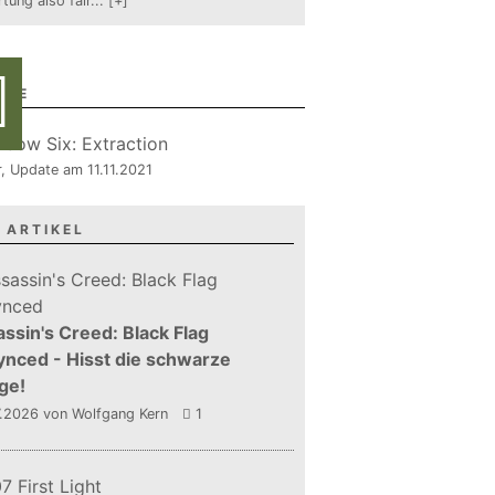
tung also fair
...
[+]
RIE
r, Update am 11.11.2021
 ARTIKEL
ssin's Creed: Black Flag
nced - Hisst die schwarze
ge!
7.2026
von Wolfgang Kern
1