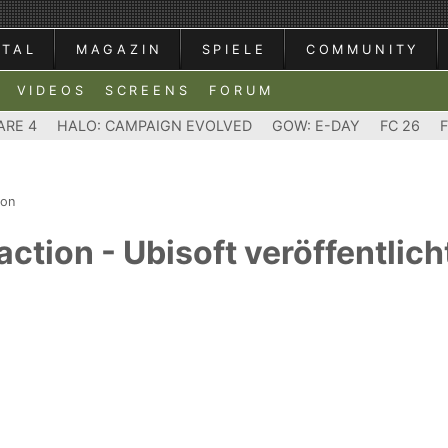
RTAL
MAGAZIN
SPIELE
COMMUNITY
VIDEOS
SCREENS
FORUM
ARE 4
HALO: CAMPAIGN EVOLVED
GOW: E-DAY
FC 26
ion
action - Ubisoft veröffentli