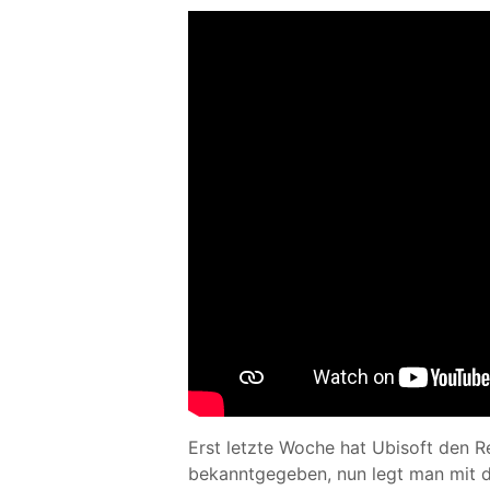
Erst letzte Woche hat Ubisoft den R
bekanntgegeben, nun legt man mit d