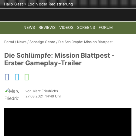
Hallo Gast »
Login
oder
Registrierung
NEWS
REVIEWS
VIDEOS
SCREENS
FORUM
TOP-THEMEN:
COD: MODERN WARFARE 4
HALO: CAMPAI
Portal
/
News
/
Sonstige Genre
/
Die Schlümpfe: Mission Blattpest
Die Schlümpfe: Mission Blattpest -
Erster Gameplay-Trailer
von Marc Friedrichs
27.08.2021, 14:49 Uhr