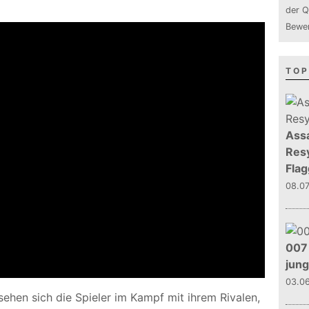
der Q
Bewer
TOP
Assa
Resy
Flag
08.0
007 
jun
03.0
hen sich die Spieler im Kampf mit ihrem Rivalen,