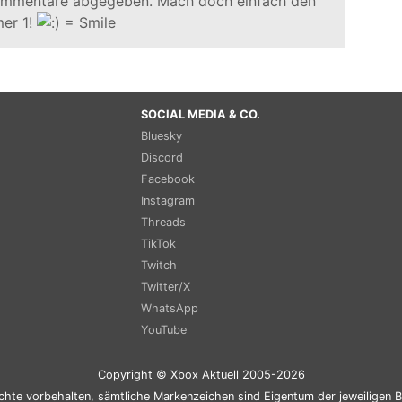
ommentare abgegeben. Mach doch einfach den
er 1!
SOCIAL MEDIA & CO.
Bluesky
Discord
Facebook
Instagram
Threads
TikTok
Twitch
Twitter/X
WhatsApp
YouTube
Copyright © Xbox Aktuell 2005-2026
chte vorbehalten, sämtliche Markenzeichen sind Eigentum der jeweiligen B