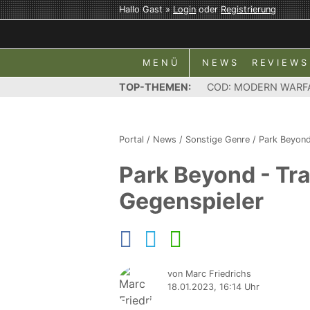
Hallo Gast »
Login
oder
Registrierung
MENÜ
NEWS
REVIEWS
TOP-THEMEN:
COD: MODERN WARF
Portal
/
News
/
Sonstige Genre
/
Park Beyon
Park Beyond - Tra
Gegenspieler
von Marc Friedrichs
18.01.2023, 16:14 Uhr