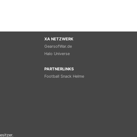
XA NETZWERK
GearsofWar.de
Halo Universe
PARTNERLINKS
Football Snack Helme
esitzer.