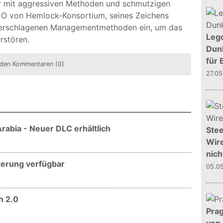
er mit aggressiven Methoden und schmutzigen
EO von Hemlock-Konsortium, seines Zeichens
e verschlagenen Managementmethoden ein, um das
Leg
rstören.
Dunk
für 
den Kommentaren (0)
27.0
rabia - Neuer DLC erhältlich
Stee
Wire
nich
terung verfügbar
05.0
h 2.0
Prag