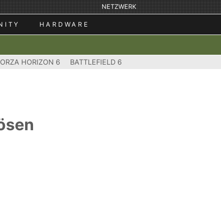
NETZWERK
NITY
HARDWARE
FORZA HORIZON 6
BATTLEFIELD 6
bösen