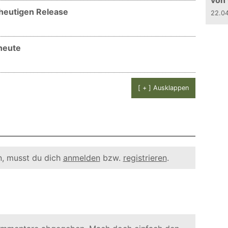
von
 heutigen Release
22.0
 heute
[ + ] Ausklappen
, musst du dich
anmelden
bzw.
registrieren
.