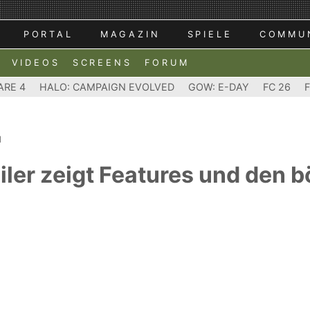
PORTAL
MAGAZIN
SPIELE
COMMU
VIDEOS
SCREENS
FORUM
ARE 4
HALO: CAMPAIGN EVOLVED
GOW: E-DAY
FC 26
d
iler zeigt Features und den 