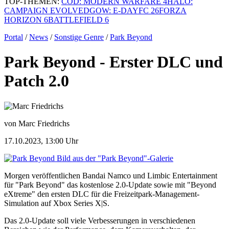
TOP-THEMEN:
COD: MODERN WARFARE 4
HALO:
CAMPAIGN EVOLVED
GOW: E-DAY
FC 26
FORZA
HORIZON 6
BATTLEFIELD 6
Portal
/
News
/
Sonstige Genre
/
Park Beyond
Park Beyond - Erster DLC und
Patch 2.0
von Marc Friedrichs
17.10.2023, 13:00 Uhr
Bild aus der "Park Beyond"-Galerie
Morgen veröffentlichen Bandai Namco und Limbic Entertainment
für "Park Beyond" das kostenlose 2.0-Update sowie mit "Beyond
eXtreme" den ersten DLC für die Freizeitpark-Management-
Simulation auf Xbox Series X|S.
Das 2.0-Update soll viele Verbesserungen in verschiedenen