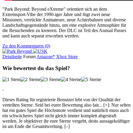
"Park Beyond: Beyond eXtreme" orientiert sich an dem
Extremsport-Vibe der 1990-iger Jahre und fügt zwei neue
Missionen, verrückte Animateure, neue Achterbahnen und diverse
Landschaftsgegenstände hinzu, um eine explosive Atmosphäre für
die Besuchenden zu kreieren. Der DLC ist Teil des Annual Passes
und kann auch separat erworben werden.
Zu den Kommentaren (0)
Detailseite
Forum
Am
a
z
o
n*
Xbox
Store
Wie bewertest du das Spiel?
-
Dieses Rating für registrierte Benutzer lebt von der Qualität der
verteilten Sterne. Seid bei eurer Bewertung also fair
...
[+]
: Nur selten
hat ein gutes Spiel die Höchstnote verdient und natürlich muss auch
ein schwächeres Spiel nicht gleich immer komplett abgestraft
werden. Je objektiver ihr eure Sterne vergebt, desto aussagekräftiger
ist am Ende die Gesamtwertung.
[–]