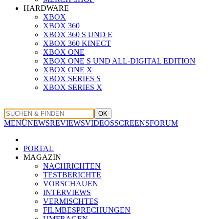
HARDWARE
XBOX
XBOX 360
XBOX 360 S UND E
XBOX 360 KINECT
XBOX ONE
XBOX ONE S UND ALL-DIGITAL EDITION
XBOX ONE X
XBOX SERIES S
XBOX SERIES X
OK
MENÜ
NEWS
REVIEWS
VIDEOS
SCREENS
FORUM
PORTAL
MAGAZIN
NACHRICHTEN
TESTBERICHTE
VORSCHAUEN
INTERVIEWS
VERMISCHTES
FILMBESPRECHUNGEN
UMFRAGEN