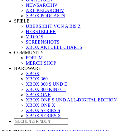
NEWSARCHIV
ARTIKELARCHIV
XBOX PODCASTS
SPIELE
ÜBERSICHT VON A BIS Z
HERSTELLER
VIDEOS
SCREENSHOTS
XBOX AKTUELL CHARTS
COMMUNITY
FORUM
MERCH SHOP
HARDWARE
XBOX
XBOX 360
XBOX 360 S UND E
XBOX 360 KINECT
XBOX ONE
XBOX ONE S UND ALL-DIGITAL EDITION
XBOX ONE X
XBOX SERIES S
XBOX SERIES X