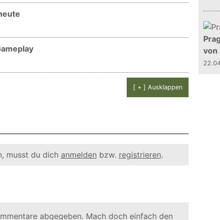
 heute
Prag
 Gameplay
von
22.0
[ + ] Ausklappen
, musst du dich
anmelden
bzw.
registrieren
.
ommentare abgegeben. Mach doch einfach den