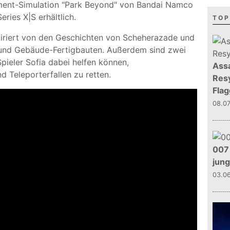
ement-Simulation "Park Beyond" von Bandai Namco
ries X|S erhältlich.
TOP
spiriert von den Geschichten von Scheherazade und
 und Gebäude-Fertigbauten. Außerdem sind zwei
pieler Sofia dabei helfen können,
Assa
d Teleporterfallen zu retten.
Resy
Flag
08.0
007 
jun
03.0