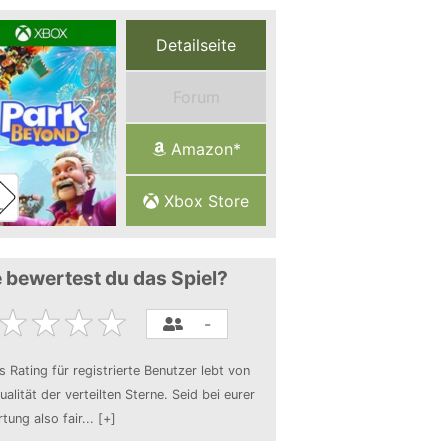
Detailseite
Forum
Amazon*
Xbox Store
 bewertest du das Spiel?
-
s Rating für registrierte Benutzer lebt von
ualität der verteilten Sterne. Seid bei eurer
tung also fair
...
[+]