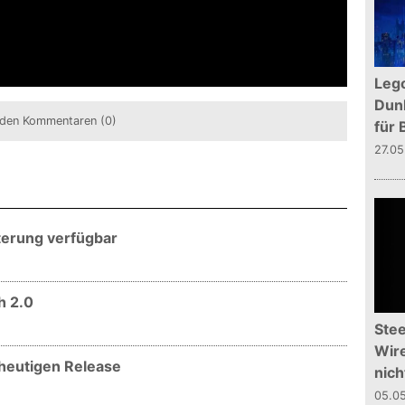
Leg
Dunk
den Kommentaren (0)
für 
27.0
terung verfügbar
h 2.0
Stee
Wire
 heutigen Release
nich
05.0