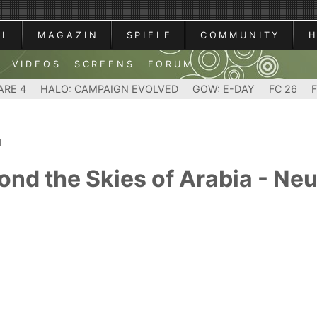
AL
MAGAZIN
SPIELE
COMMUNITY
VIDEOS
SCREENS
FORUM
ARE 4
HALO: CAMPAIGN EVOLVED
GOW: E-DAY
FC 26
d
nd the Skies of Arabia - Neu