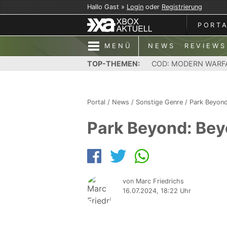
Hallo Gast »
Login
oder
Registrierung
PORT
MENÜ
NEWS
REVIEWS
TOP-THEMEN:
COD: MODERN WARF
Portal
/
News
/
Sonstige Genre
/
Park Beyon
Park Beyond: Beyo
von Marc Friedrichs
16.07.2024, 18:22 Uhr