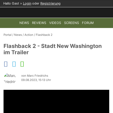
Hallo Gast »
Login
oder
Registrierung
NEWS
REVIEWS
VIDEOS
SCREENS
FORUM
TOP-THEMEN:
COD: MODERN WARFARE 4
HALO: CAMPAI
Portal
/
News
/
Action
/
Flashback 2
Flashback 2 - Stadt New Washington
im Trailer
von Marc Friedrichs
09.08.2023, 15:13 Uhr