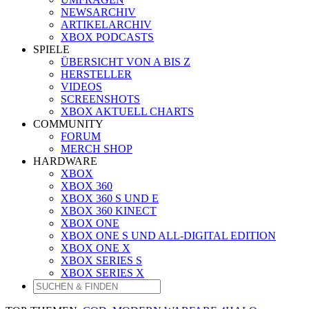
NEWSARCHIV
ARTIKELARCHIV
XBOX PODCASTS
SPIELE
ÜBERSICHT VON A BIS Z
HERSTELLER
VIDEOS
SCREENSHOTS
XBOX AKTUELL CHARTS
COMMUNITY
FORUM
MERCH SHOP
HARDWARE
XBOX
XBOX 360
XBOX 360 S UND E
XBOX 360 KINECT
XBOX ONE
XBOX ONE S UND ALL-DIGITAL EDITION
XBOX ONE X
XBOX SERIES S
XBOX SERIES X