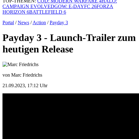
TOP-THEMEN:
COD: MODERN WARFARE 4
HALO:
CAMPAIGN EVOLVED
GOW: E-DAY
FC 26
FORZA
HORIZON 6
BATTLEFIELD 6
Portal
/
News
/
Action
/
Payday 3
Payday 3 - Launch-Trailer zum
heutigen Release
von Marc Friedrichs
21.09.2023, 17:12 Uhr