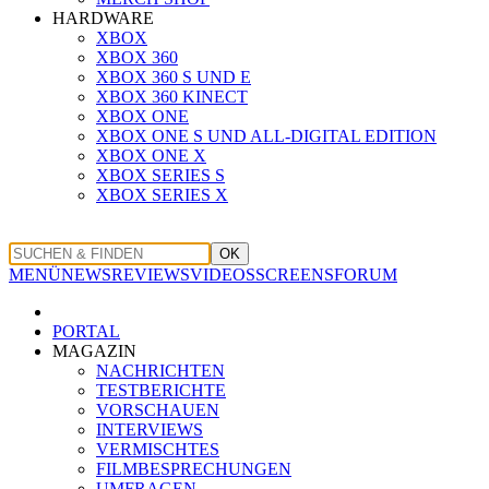
HARDWARE
XBOX
XBOX 360
XBOX 360 S UND E
XBOX 360 KINECT
XBOX ONE
XBOX ONE S UND ALL-DIGITAL EDITION
XBOX ONE X
XBOX SERIES S
XBOX SERIES X
OK
MENÜ
NEWS
REVIEWS
VIDEOS
SCREENS
FORUM
PORTAL
MAGAZIN
NACHRICHTEN
TESTBERICHTE
VORSCHAUEN
INTERVIEWS
VERMISCHTES
FILMBESPRECHUNGEN
UMFRAGEN