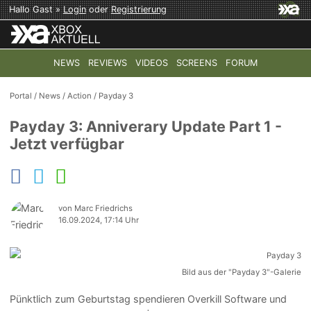
Hallo Gast »
Login
oder
Registrierung
NEWS
REVIEWS
VIDEOS
SCREENS
FORUM
TOP-THEMEN:
COD: MODERN WARFARE 4
HALO: CAMPAI
Portal
/
News
/
Action
/
Payday 3
Payday 3: Anniverary Update Part 1 -
Jetzt verfügbar
von Marc Friedrichs
16.09.2024, 17:14 Uhr
Bild aus der "Payday 3"-Galerie
Pünktlich zum Geburtstag spendieren Overkill Software und