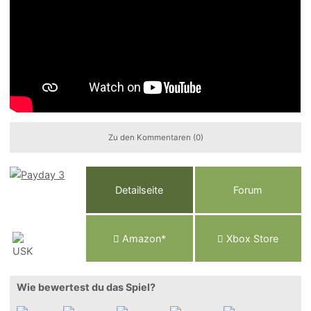
Zu den Kommentaren (0)
Detailseite
Forum
Am
a
z
o
n*
Xbox
Store
Wie bewertest du das Spiel?