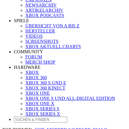
NEWSARCHIV
ARTIKELARCHIV
XBOX PODCASTS
SPIELE
ÜBERSICHT VON A BIS Z
HERSTELLER
VIDEOS
SCREENSHOTS
XBOX AKTUELL CHARTS
COMMUNITY
FORUM
MERCH SHOP
HARDWARE
XBOX
XBOX 360
XBOX 360 S UND E
XBOX 360 KINECT
XBOX ONE
XBOX ONE S UND ALL-DIGITAL EDITION
XBOX ONE X
XBOX SERIES S
XBOX SERIES X