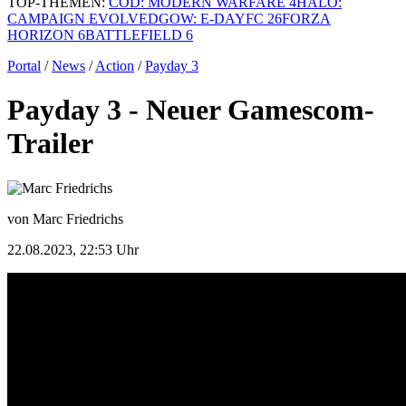
TOP-THEMEN:
COD: MODERN WARFARE 4
HALO:
CAMPAIGN EVOLVED
GOW: E-DAY
FC 26
FORZA
HORIZON 6
BATTLEFIELD 6
Portal
/
News
/
Action
/
Payday 3
Payday 3 - Neuer Gamescom-
Trailer
von Marc Friedrichs
22.08.2023, 22:53 Uhr