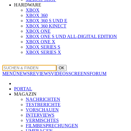
HARDWARE
XBOX
XBOX 360
XBOX 360 S UND E
XBOX 360 KINECT
XBOX ONE
XBOX ONE S UND ALL-DIGITAL EDITION
XBOX ONE X
XBOX SERIES S
XBOX SERIES X
OK
MENÜ
NEWS
REVIEWS
VIDEOS
SCREENS
FORUM
PORTAL
MAGAZIN
NACHRICHTEN
TESTBERICHTE
VORSCHAUEN
INTERVIEWS
VERMISCHTES
FILMBESPRECHUNGEN
UMFRAGEN