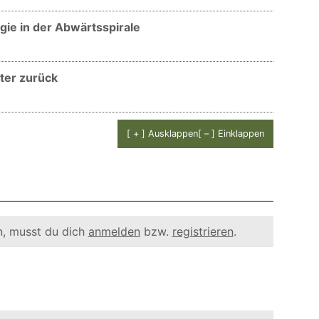
ngie in der Abwärtsspirale
ter zurück
[ + ] Ausklappen
[ – ] Einklappen
, musst du dich
anmelden
bzw.
registrieren
.