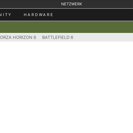
NETZWERK
NITY
HARDWARE
FORZA HORIZON 6
BATTLEFIELD 6