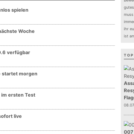
Bewer
gutes
nlos spielen
muss 
immer
ihr e
 nächste Woche
ist a
.6 verfügbar
TOP
 startet morgen
Assa
Resy
 im ersten Test
Flag
08.0
ofort live
007 