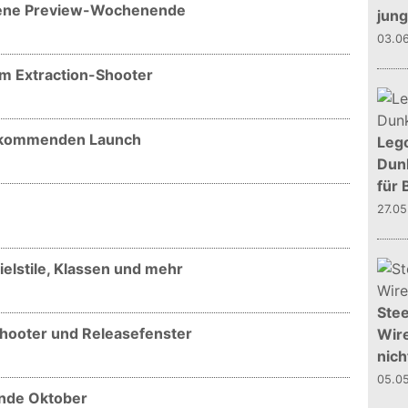
ffene Preview-Wochenende
jun
03.0
im Extraction-Shooter
m kommenden Launch
Leg
Dunk
für 
27.0
elstile, Klassen und mehr
Stee
Shooter und Releasefenster
Wire
nich
05.0
Ende Oktober