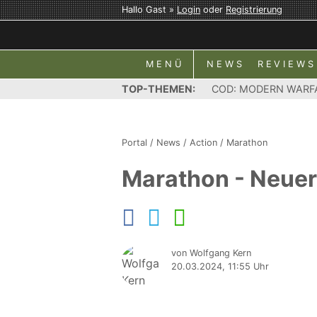
Hallo Gast »
Login
oder
Registrierung
MENÜ
NEWS
REVIEWS
TOP-THEMEN:
COD: MODERN WARF
Portal
/
News
/
Action
/
Marathon
Marathon - Neuer 
von Wolfgang Kern
20.03.2024, 11:55 Uhr