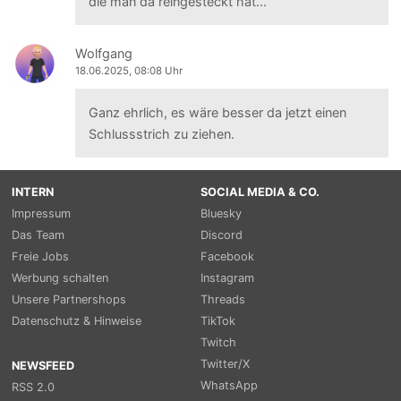
die man da reingesteckt hat...
Wolfgang
18.06.2025, 08:08 Uhr
Ganz ehrlich, es wäre besser da jetzt einen
Schlussstrich zu ziehen.
INTERN
SOCIAL MEDIA & CO.
Impressum
Bluesky
Das Team
Discord
Freie Jobs
Facebook
Werbung schalten
Instagram
Unsere Partnershops
Threads
Datenschutz & Hinweise
TikTok
Twitch
Twitter/X
NEWSFEED
WhatsApp
RSS 2.0