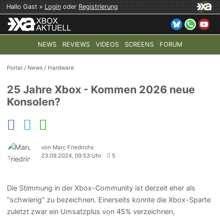
Hallo Gast »
Login
oder
Registrierung
NEWS
REVIEWS
VIDEOS
SCREENS
FORUM
TOP-THEMEN:
COD: MODERN WARFARE 4
HALO: CAMPAI
Portal
/
News
/
Hardware
25 Jahre Xbox - Kommen 2026 neue
Konsolen?
von Marc Friedrichs
23.09.2024, 09:53 Uhr
5
Die Stimmung in der Xbox-Community ist derzeit eher als
"schwierig" zu bezeichnen. Einerseits konnte die Xbox-Sparte
zuletzt zwar ein Umsatzplus von 45% verzeichnen,